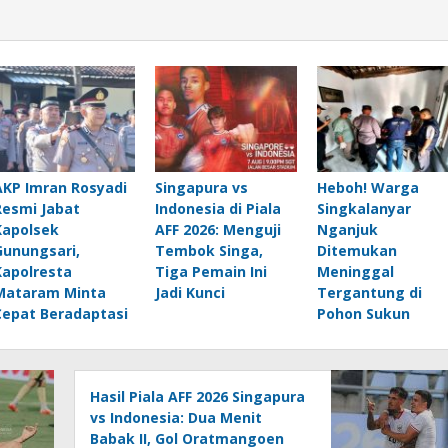
AKP Imran Rosyadi
Singapura vs
Heboh! Warga
Resmi Jabat
Indonesia di Piala
Singkalanyar
Kapolsek
AFF 2026: Menguji
Nganjuk
Gunungsari,
Tembok Singa,
Ditemukan
Kapolresta
Tiga Pemain Ini
Meninggal
Mataram Minta
Jadi Kunci
Tergantung di
Cepat Beradaptasi
Pohon Sukun
Hasil Piala AFF 2026 Singapura
vs Indonesia: Dua Menit
Babak II, Gol Oratmangoen