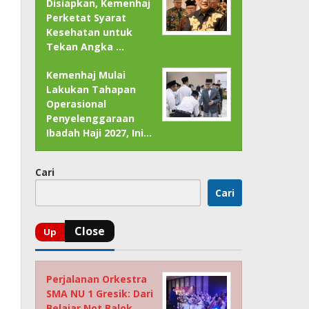
Disiapkan, Kemenhaj
Perketat Syarat
Kesehatan untuk
Tekan Angka …
Kemenhaj Mulai
Lakukan Tahapan
Operasional
Penyelenggaraan
Ibadah Haji 2027, Ini…
Cari
Cari
Perjalanan Orkestra
SMA NU 1 Gresik: Dari
Belajar Not Balok