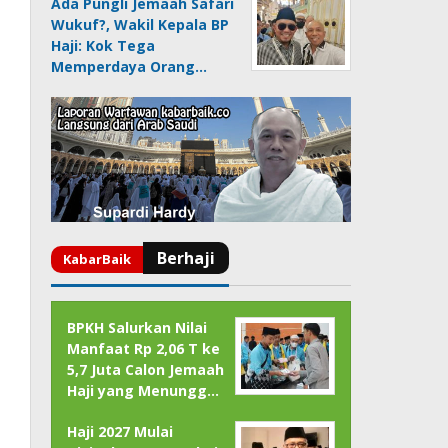
Ada Pungli Jemaah Safari
Wukuf?, Wakil Kepala BP
Haji: Kok Tega
Memperdaya Orang…
BPKH Salurkan Nilai
Manfaat Rp 2,06 T ke
5,7 Juta Calon Jemaah
Haji yang Menungg…
Haji 2027 Mulai