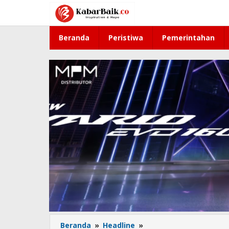
Lewati
ke
konten
Beranda
Peristiwa
Pemerintahan
Beranda
»
Headline
»
Diduga