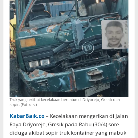
Beberapa
Kendaraan
di
Gresik
Truk yang terlibat kecelakaan beruntun di Driyorejo, Gresik dan
sopir. (Foto: Ist)
KabarBaik.co
– Kecelakaan mengerikan di Jalan
Raya Driyorejo, Gresik pada Rabu (30/4) sore
diduga akibat sopir truk kontainer yang mabuk