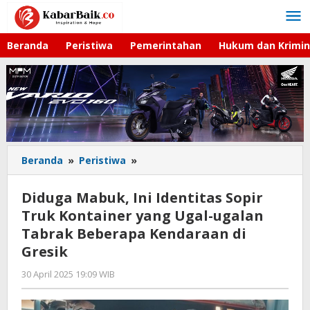
Lewati
ke
konten
Beranda
Peristiwa
Pemerintahan
Hukum dan Krimin
Beranda
»
Peristiwa
»
Diduga
Mabuk,
Ini
Diduga Mabuk, Ini Identitas Sopir
Identitas
Truk Kontainer yang Ugal-ugalan
Sopir
Tabrak Beberapa Kendaraan di
Truk
Kontainer
Gresik
yang
30 April 2025 19:09 WIB
oleh
Ugal-
Andika
ugalan
DP
Tabrak