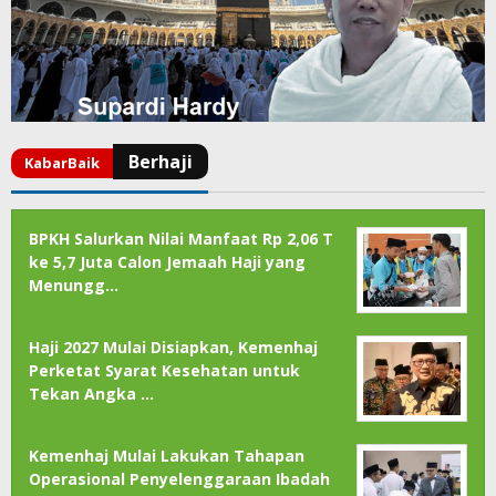
BPKH Salurkan Nilai Manfaat Rp 2,06 T
ke 5,7 Juta Calon Jemaah Haji yang
Menungg…
Haji 2027 Mulai Disiapkan, Kemenhaj
Perketat Syarat Kesehatan untuk
Tekan Angka …
Kemenhaj Mulai Lakukan Tahapan
Operasional Penyelenggaraan Ibadah