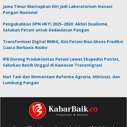
Jawa Timur Mantapkan Diri Jadi Laboratorium Inovasi
Pangan Nasional
Pengukuhkan DPN HKTI 2025–2030: Akhiri Dualisme,
Satukan Petani untuk Kedaulatan Pangan
Transformasi Digital BMKG, Kini Petani Bisa Akses Prediksi
Cuaca Berbasis Risiko
IPB Dorong Produktivitas Petani Lewat Ekspedisi Patriot,
Salurkan Benih Unggul di Kawasan Transmigrasi
Hari Tani dan Momentum Reforma Agraria, Hilirisasi, dan
Lumbung Pangan