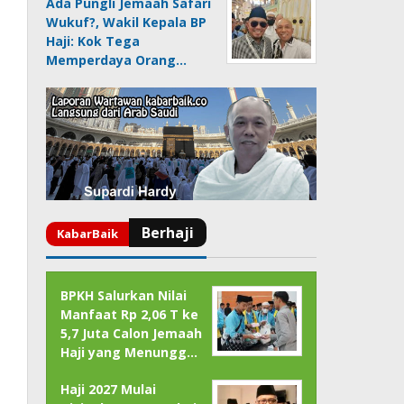
Ada Pungli Jemaah Safari
Wukuf?, Wakil Kepala BP
Haji: Kok Tega
Memperdaya Orang…
BPKH Salurkan Nilai
Manfaat Rp 2,06 T ke
5,7 Juta Calon Jemaah
Haji yang Menungg…
Haji 2027 Mulai