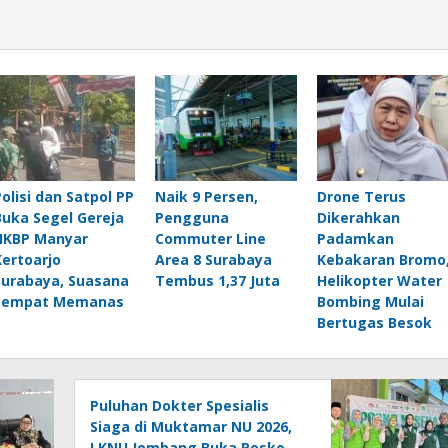
Polisi dan Satpol PP
Naik 9 Persen,
Drone Terus
Buka Segel Gereja
Pengguna
Dikerahkan
HKBP Manyar
Commuter Line
Padamkan
Kertoarjo
Area 8 Surabaya
Kebakaran Bromo
Surabaya, Suasana
Tembus 1,37 Juta
Helikopter Water
Sempat Memanas
Bombing Mulai
Bertugas Besok
Puluhan Dokter Spesialis
Siaga di Muktamar NU 2026,
LKNU Jombang Buka Posko