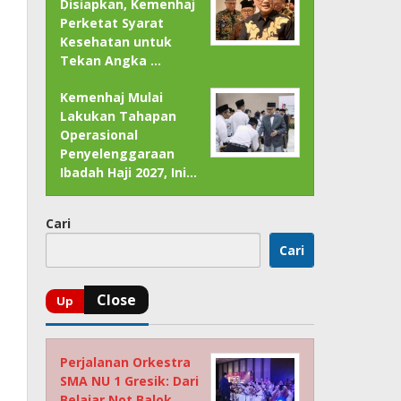
Disiapkan, Kemenhaj
Perketat Syarat
Kesehatan untuk
Tekan Angka …
Kemenhaj Mulai
Lakukan Tahapan
Operasional
Penyelenggaraan
Ibadah Haji 2027, Ini…
Cari
Cari
Perjalanan Orkestra
SMA NU 1 Gresik: Dari
Belajar Not Balok