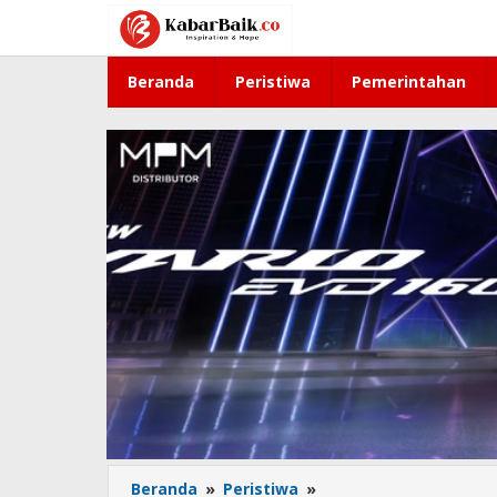
Lewati
ke
konten
Beranda
Peristiwa
Pemerintahan
Beranda
»
Peristiwa
»
Dihantam