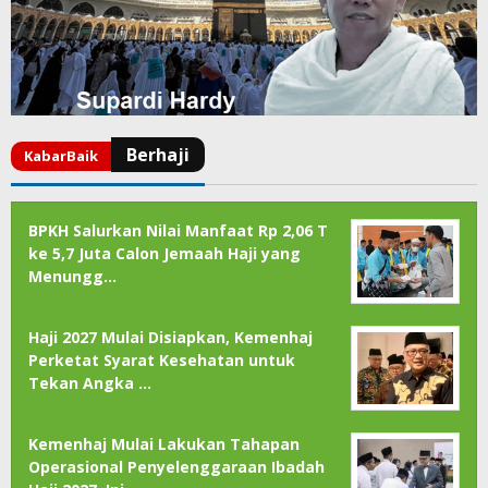
BPKH Salurkan Nilai Manfaat Rp 2,06 T
ke 5,7 Juta Calon Jemaah Haji yang
Menungg…
Haji 2027 Mulai Disiapkan, Kemenhaj
Perketat Syarat Kesehatan untuk
Tekan Angka …
Kemenhaj Mulai Lakukan Tahapan
Operasional Penyelenggaraan Ibadah