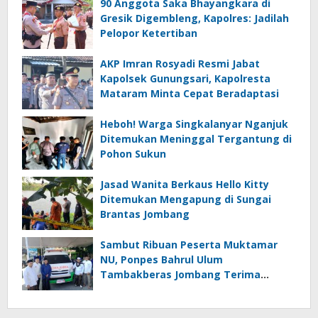
90 Anggota Saka Bhayangkara di
Gresik Digembleng, Kapolres: Jadilah
Pelopor Ketertiban
AKP Imran Rosyadi Resmi Jabat
Kapolsek Gunungsari, Kapolresta
Mataram Minta Cepat Beradaptasi
Heboh! Warga Singkalanyar Nganjuk
Ditemukan Meninggal Tergantung di
Pohon Sukun
Jasad Wanita Berkaus Hello Kitty
Ditemukan Mengapung di Sungai
Brantas Jombang
Sambut Ribuan Peserta Muktamar
NU, Ponpes Bahrul Ulum
Tambakberas Jombang Terima
Wakaf Dua Ambulans dari YANMU