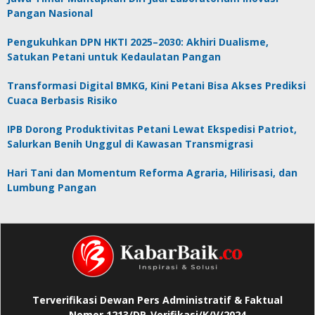
Pangan Nasional
Pengukuhkan DPN HKTI 2025–2030: Akhiri Dualisme,
Satukan Petani untuk Kedaulatan Pangan
Transformasi Digital BMKG, Kini Petani Bisa Akses Prediksi
Cuaca Berbasis Risiko
IPB Dorong Produktivitas Petani Lewat Ekspedisi Patriot,
Salurkan Benih Unggul di Kawasan Transmigrasi
Hari Tani dan Momentum Reforma Agraria, Hilirisasi, dan
Lumbung Pangan
Terverifikasi Dewan Pers Administratif & Faktual
Nomor 1213/DP-Verifikasi/K/V/2024