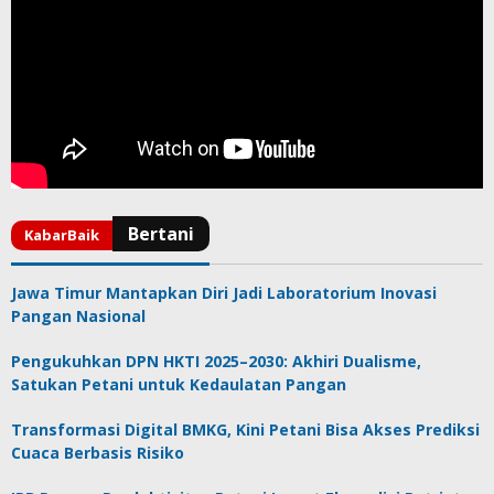
Jawa Timur Mantapkan Diri Jadi Laboratorium Inovasi
Pangan Nasional
Pengukuhkan DPN HKTI 2025–2030: Akhiri Dualisme,
Satukan Petani untuk Kedaulatan Pangan
Transformasi Digital BMKG, Kini Petani Bisa Akses Prediksi
Cuaca Berbasis Risiko