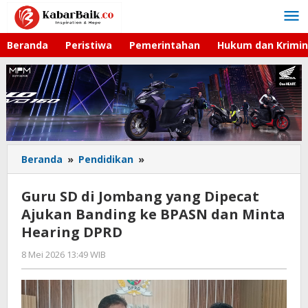
Lewati
ke
konten
Beranda
Peristiwa
Pemerintahan
Hukum dan Krimin
Beranda
»
Pendidikan
»
Guru
SD
di
Guru SD di Jombang yang Dipecat
Jombang
Ajukan Banding ke BPASN dan Minta
yang
Hearing DPRD
Dipecat
Ajukan
8 Mei 2026 13:49 WIB
oleh
Banding
Imam
ke
WD
BPASN
dan