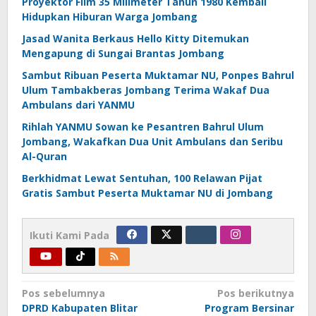
Proyektor Film 35 Milimeter Tahun 1980 Kembali
Hidupkan Hiburan Warga Jombang
Jasad Wanita Berkaus Hello Kitty Ditemukan
Mengapung di Sungai Brantas Jombang
Sambut Ribuan Peserta Muktamar NU, Ponpes Bahrul
Ulum Tambakberas Jombang Terima Wakaf Dua
Ambulans dari YANMU
Rihlah YANMU Sowan ke Pesantren Bahrul Ulum
Jombang, Wakafkan Dua Unit Ambulans dan Seribu
Al-Quran
Berkhidmat Lewat Sentuhan, 100 Relawan Pijat
Gratis Sambut Peserta Muktamar NU di Jombang
Ikuti Kami Pada
Navigasi
Pos sebelumnya
Pos berikutnya
DPRD Kabupaten Blitar
Program Bersinar
pos