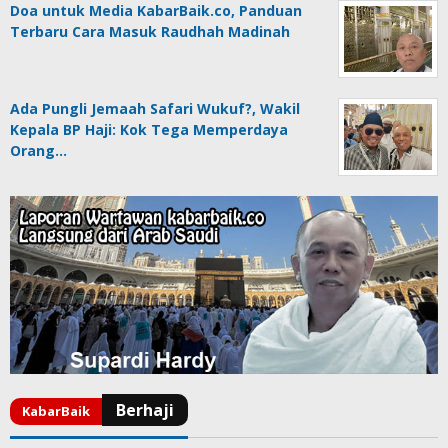
Doa untuk Media KabarBaik.co, Panduan
Terbaru Cara Masuk Raudhah Madinah
Ada Pungli Jemaah Safari Wukuf?, Wakil
Kepala BP Haji: Kok Tega Memperdaya
Orang…