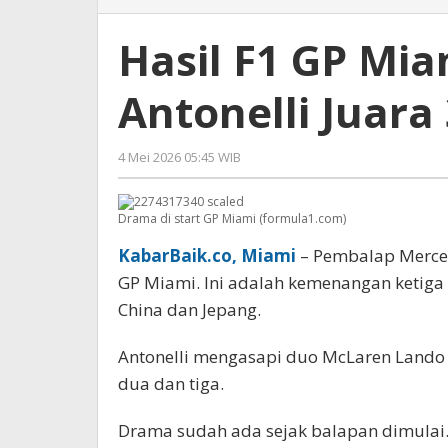
F1
GP
Hasil F1 GP Mi
Miami
2026:
Antonelli Juara 
Menang,
Antonelli
Juara
4 Mei 2026 05:45 WIB
oleh
3
Imam
Kali
WD
Berturut-
Drama di start GP Miami (formula1.com)
turut
KabarBaik.co, Miami
– Pembalap Merced
GP Miami. Ini adalah kemenangan ketiga 
China dan Jepang.
Antonelli mengasapi duo McLaren Lando N
dua dan tiga.
Drama sudah ada sejak balapan dimulai.