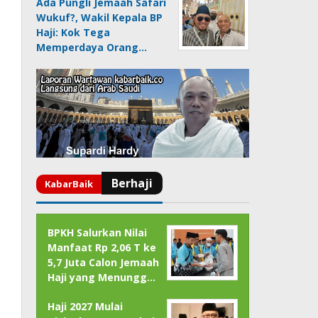
Ada Pungli Jemaah Safari
Wukuf?, Wakil Kepala BP
Haji: Kok Tega
Memperdaya Orang…
BPKH Salurkan Nilai
Manfaat Rp 2,06 T ke
5,7 Juta Calon Jemaah
Haji yang Menungg…
Haji 2027 Mulai