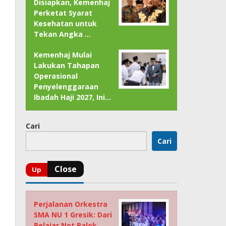
Disiapkan, Kemenhaj
Perketat Syarat
Kesehatan untuk
Tekan Angka …
Kemenhaj Mulai
Lakukan Tahapan
Operasional
Penyelenggaraan
Ibadah Haji 2027, Ini…
Cari
Cari
Perjalanan Orkestra
SMA NU 1 Gresik: Dari
Belajar Not Balok