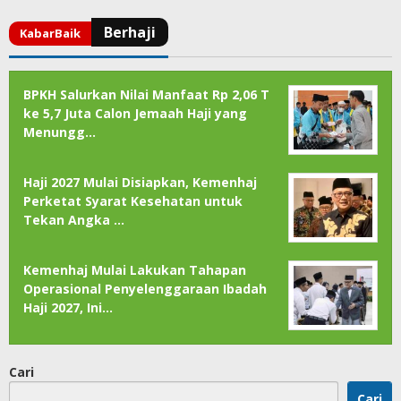
BPKH Salurkan Nilai Manfaat Rp 2,06 T
ke 5,7 Juta Calon Jemaah Haji yang
Menungg…
Haji 2027 Mulai Disiapkan, Kemenhaj
Perketat Syarat Kesehatan untuk
Tekan Angka …
Kemenhaj Mulai Lakukan Tahapan
Operasional Penyelenggaraan Ibadah
Haji 2027, Ini…
Cari
Cari