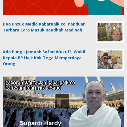
Doa untuk Media KabarBaik.co, Panduan
Terbaru Cara Masuk Raudhah Madinah
Ada Pungli Jemaah Safari Wukuf?, Wakil
Kepala BP Haji: Kok Tega Memperdaya
Orang…