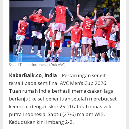
Paksa
Indonesia
Main
Lima
Set
Skuad Timnas Indonesia (Dok AVC)
KabarBaik.co, India
– Pertarungan sengit
tersaji pada semifinal AVC Men’s Cup 2026.
Tuan rumah India berhasil memaksakan laga
berlanjut ke set penentuan setelah merebut set
keempat dengan skor 25-20 atas Timnas voli
putra Indonesia, Sabtu (27/6) malam WIB.
Kedudukan kini imbang 2-2.