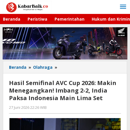
Lewati
ke
konten
Beranda
Peristiwa
Pemerintahan
Hukum dan Krimin
Beranda
»
Olahraga
»
Hasil
Semifinal
AVC
Hasil Semifinal AVC Cup 2026: Makin
Cup
Menegangkan! Imbang 2-2, India
2026:
Paksa Indonesia Main Lima Set
Makin
Menegangkan!
27 Juni 2026 22:26 WIB
oleh
Imbang
Hardy
2-
2,
India