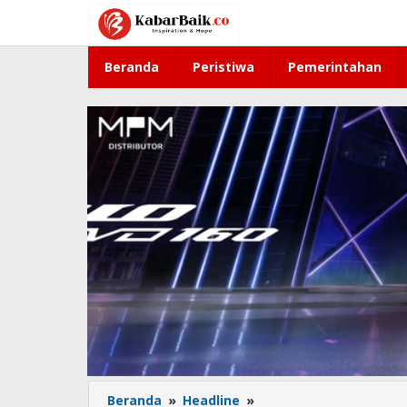
Lewati
ke
konten
Beranda
Peristiwa
Pemerintahan
Beranda
»
Headline
»
Jadwal