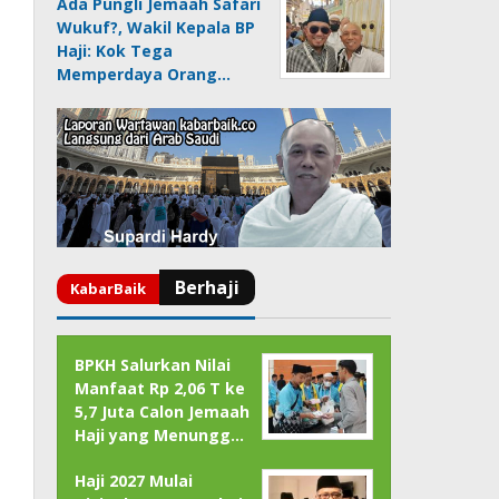
Ada Pungli Jemaah Safari
Wukuf?, Wakil Kepala BP
Haji: Kok Tega
Memperdaya Orang…
BPKH Salurkan Nilai
Manfaat Rp 2,06 T ke
5,7 Juta Calon Jemaah
Haji yang Menungg…
Haji 2027 Mulai