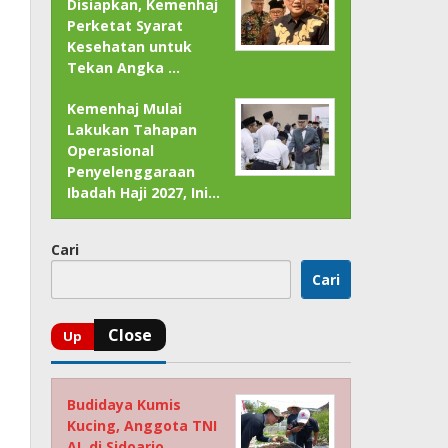
Disiapkan, Kemenhaj
Perketat Syarat
Kesehatan untuk
Tekan Angka …
Kemenhaj Mulai
Lakukan Tahapan
Operasional
Penyelenggaraan
Ibadah Haji 2027, Ini…
Cari
Cari
Budidaya Kumis
Kucing, Anggota TNI
AL di Sidoarjo