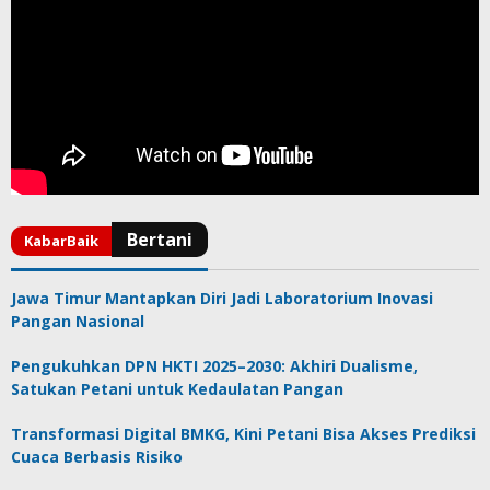
Jawa Timur Mantapkan Diri Jadi Laboratorium Inovasi
Pangan Nasional
Pengukuhkan DPN HKTI 2025–2030: Akhiri Dualisme,
Satukan Petani untuk Kedaulatan Pangan
Transformasi Digital BMKG, Kini Petani Bisa Akses Prediksi
Cuaca Berbasis Risiko