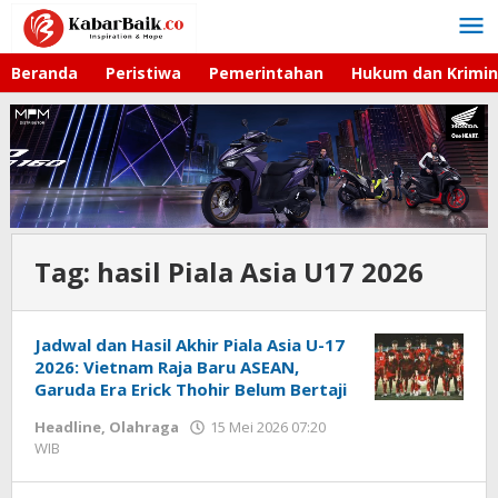
Lewati
ke
konten
Beranda
Peristiwa
Pemerintahan
Hukum dan Krimin
Tag:
hasil Piala Asia U17 2026
Jadwal dan Hasil Akhir Piala Asia U-17
2026: Vietnam Raja Baru ASEAN,
Garuda Era Erick Thohir Belum Bertaji
Headline
,
Olahraga
15 Mei 2026 07:20
WIB
oleh
Hardy