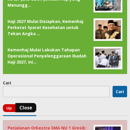
Menungg…
Haji 2027 Mulai Disiapkan, Kemenhaj
Perketat Syarat Kesehatan untuk
Tekan Angka …
Kemenhaj Mulai Lakukan Tahapan
Operasional Penyelenggaraan Ibadah
Haji 2027, Ini…
Cari
Cari
Perjalanan Orkestra SMA NU 1 Gresik: