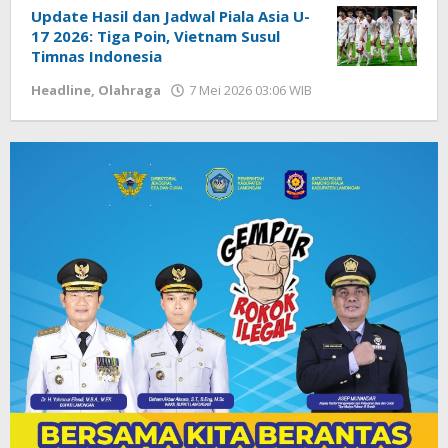
Update Hasil dan Jadwal Piala Asia U-
17 2026: Tiga Poin, Vietnam Susul
Timnas Indonesia
Headline
,
Olahraga
7 Mei 2026 03:06 WIB
oleh
Hardy