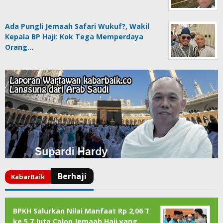
Ada Pungli Jemaah Safari Wukuf?, Wakil
Kepala BP Haji: Kok Tega Memperdaya
Orang…
BPKH Salurkan Nilai Manfaat Rp 2,06 T
ke 5,7 Juta Calon Jemaah Haji yang