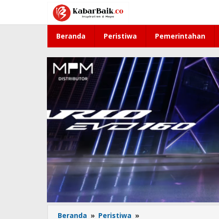
Lewati
ke
konten
Beranda
Peristiwa
Pemerintahan
Beranda
»
Peristiwa
»
Jelang