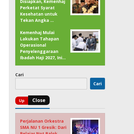
Disiapkan, Kemenhaj
Perketat Syarat
Kesehatan untuk
Tekan Angka …
Kemenhaj Mulai
Lakukan Tahapan
Operasional
Penyelenggaraan
Ibadah Haji 2027, Ini…
Cari
Cari
Perjalanan Orkestra
SMA NU 1 Gresik: Dari
Belajar Not Balok