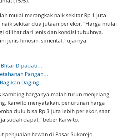
umat (15/5).
ah mulai merangkak naik sekitar Rp 1 juta.
naik sekitar dua jutaan per ekor. “Harga mulai
 dilihat dari jenis dan kondisi tubuhnya.
ni jenis limosin, simental,” ujarnya.
 Blitar Dipadati…
 Ketahanan Pangan…
 Bagikan Daging…
is kambing harganya malah turun menjelang
ng, Karwito menyatakan, penurunan harga
mba dulu bisa Rp 3 juta lebih per ekor, saat
aja sudah dapat,” beber Karwito.
t penjualan hewan di Pasar Sukorejo