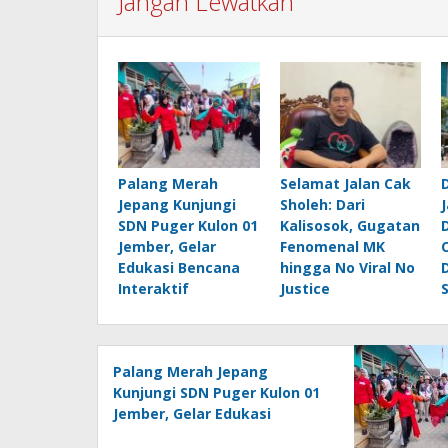
Jangan Lewatkan
Palang Merah
Selamat Jalan Cak
Jepang Kunjungi
Sholeh: Dari
SDN Puger Kulon 01
Kalisosok, Gugatan
Jember, Gelar
Fenomenal MK
Edukasi Bencana
hingga No Viral No
Interaktif
Justice
Palang Merah Jepang
Kunjungi SDN Puger Kulon 01
Jember, Gelar Edukasi
Bencana Interaktif