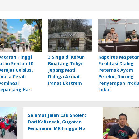
Dataran Tinggi
3 Singa di Kebun
Kapolres Mageta
Jatim Sentuh 10
Binatang Tokyo
Fasilitasi Dialog
Derajat Celsius,
Jepang Mati
Peternak Ayam
Cuaca Cerah
Diduga Akibat
Petelur, Dorong
Dominasi
Panas Ekstrem
Penyerapan Prod
Sepanjang Hari
Lokal
Selamat Jalan Cak Sholeh:
Dari Kalisosok, Gugatan
Fenomenal MK hingga No
Viral No Justice