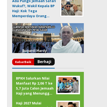
Ada Pungli Jemaah Safari
Wukuf?, Wakil Kepala BP
Haji: Kok Tega
Memperdaya Orang…
BPKH Salurkan Nilai
Manfaat Rp 2,06 T ke
5,7 Juta Calon Jemaah
Haji yang Menungg…
Haji 2027 Mulai