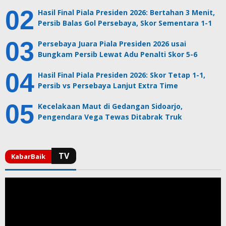
Hasil Final Piala Presiden 2026: Bertahan 3 Menit,
Persib Balas Gol Persebaya, Skor Sementara 1-1
Persebaya Juara Piala Presiden 2026 usai
Bungkam Persib Lewat Adu Penalti Skor 5-6
Hasil Final Piala Presiden 2026: Skor Tetap 1-1,
Persib vs Persebaya Lanjut Extra Time
Kecelakaan Maut di Gedangan Sidoarjo,
Pengendara Vega Tewas Ditabrak Truk