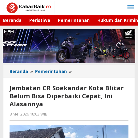
Lewati
ke
konten
Beranda
Peristiwa
Pemerintahan
Hukum dan Krimin
Beranda
»
Pemerintahan
»
Jembatan
CR
Soekandar
Jembatan CR Soekandar Kota Blitar
Kota
Belum Bisa Diperbaiki Cepat, Ini
Blitar
Alasannya
Belum
Bisa
8 Mei 2026 18:03 WIB
oleh
Diperbaiki
Andika
Cepat,
DP
Ini
Alasannya