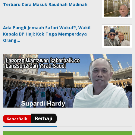
Terbaru Cara Masuk Raudhah Madinah
Ada Pungli Jemaah Safari Wukuf?, Wakil
Kepala BP Haji: Kok Tega Memperdaya
Orang…