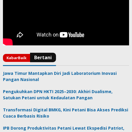
Jawa Timur Mantapkan Diri Jadi Laboratorium Inovasi
Pangan Nasional
Pengukuhkan DPN HKTI 2025–2030: Akhiri Dualisme,
Satukan Petani untuk Kedaulatan Pangan
Transformasi Digital BMKG, Kini Petani Bisa Akses Prediksi
Cuaca Berbasis Risiko
IPB Dorong Produktivitas Petani Lewat Ekspedisi Patriot,