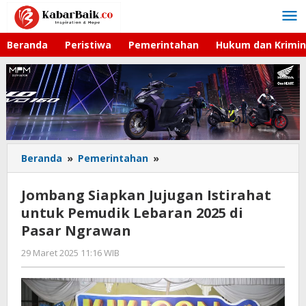
Lewati
ke
konten
Beranda
Peristiwa
Pemerintahan
Hukum dan Krimin
Beranda
»
Pemerintahan
»
Jombang
Siapkan
Jujugan
Jombang Siapkan Jujugan Istirahat
Istirahat
untuk Pemudik Lebaran 2025 di
untuk
Pasar Ngrawan
Pemudik
Lebaran
29 Maret 2025 11:16 WIB
oleh
2025
Gagah
di
Saputra
Pasar
Ngrawan