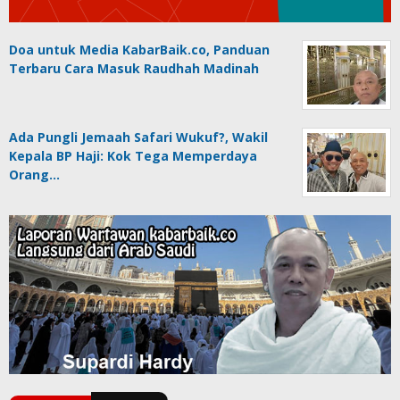
Doa untuk Media KabarBaik.co, Panduan
Terbaru Cara Masuk Raudhah Madinah
Ada Pungli Jemaah Safari Wukuf?, Wakil
Kepala BP Haji: Kok Tega Memperdaya
Orang…