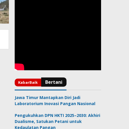
Jawa Timur Mantapkan Diri Jadi
Laboratorium Inovasi Pangan Nasional
Pengukuhkan DPN HKTI 2025–2030: Akhiri
Dualisme, Satukan Petani untuk
Kedaulatan Pangan