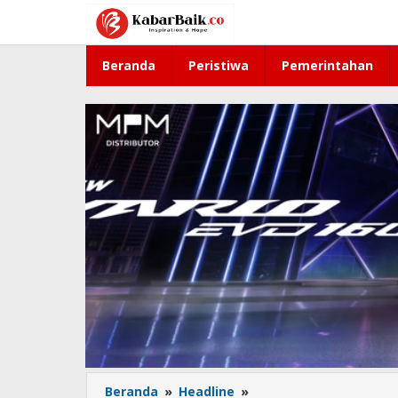
Lewati
ke
konten
Beranda
Peristiwa
Pemerintahan
Beranda
»
Headline
»
Kebakaran