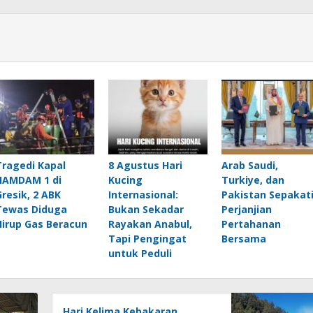
Tragedi Kapal
8 Agustus Hari
Arab Saudi,
HAMDAM 1 di
Kucing
Turkiye, dan
Gresik, 2 ABK
Internasional:
Pakistan Sepakat
Tewas Diduga
Bukan Sekadar
Perjanjian
Hirup Gas Beracun
Rayakan Anabul,
Pertahanan
Tapi Pengingat
Bersama
untuk Peduli
Hari Kelima Kebakaran