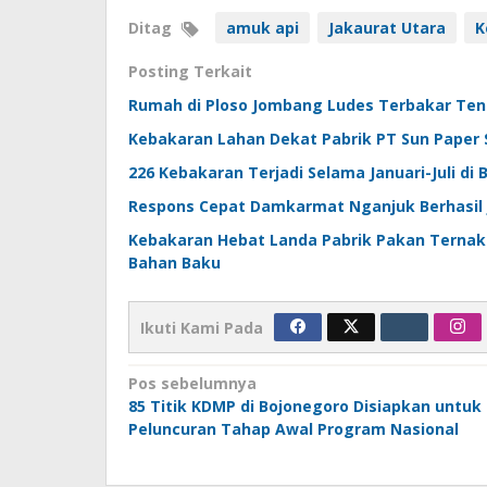
Ditag
amuk api
Jakaurat Utara
K
Posting Terkait
Rumah di Ploso Jombang Ludes Terbakar Teng
Kebakaran Lahan Dekat Pabrik PT Sun Paper 
226 Kebakaran Terjadi Selama Januari-Juli di 
Respons Cepat Damkarmat Nganjuk Berhasil 
Kebakaran Hebat Landa Pabrik Pakan Ternak
Bahan Baku
Ikuti Kami Pada
Navigasi
Pos sebelumnya
85 Titik KDMP di Bojonegoro Disiapkan untuk
pos
Peluncuran Tahap Awal Program Nasional