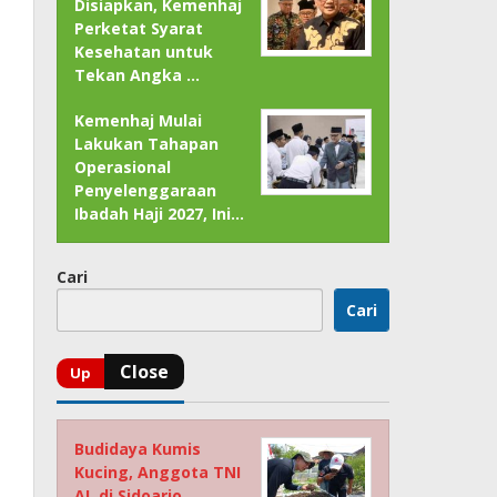
Disiapkan, Kemenhaj
Perketat Syarat
Kesehatan untuk
Tekan Angka …
Kemenhaj Mulai
Lakukan Tahapan
Operasional
Penyelenggaraan
Ibadah Haji 2027, Ini…
Cari
Cari
Budidaya Kumis
Kucing, Anggota TNI
AL di Sidoarjo