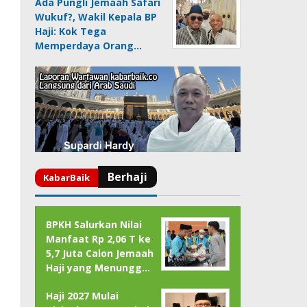
Ada Pungli Jemaah Safari
Wukuf?, Wakil Kepala BP
Haji: Kok Tega
Memperdaya Orang…
BPKH Salurkan Nilai
Manfaat Rp 2,06 T ke
5,7 Juta Calon Jemaah
Haji yang Menungg…
Haji 2027 Mulai