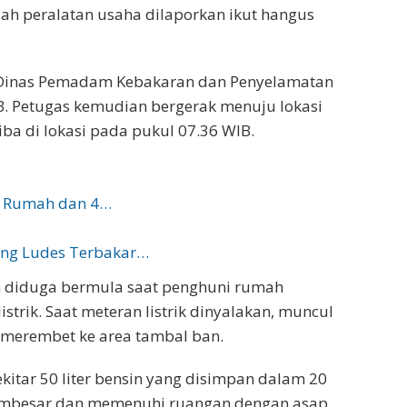
ah peralatan usaha dilaporkan ikut hangus
ke Dinas Pemadam Kebakaran dan Penyelamatan
B. Petugas kemudian bergerak menuju lokasi
iba di lokasi pada pukul 07.36 WIB.
n, Rumah dan 4…
ng Ludes Terbakar…
n diduga bermula saat penghuni rumah
strik. Saat meteran listrik dinyalakan, muncul
n merembet ke area tambal ban.
kitar 50 liter bensin yang disimpan dalam 20
membesar dan memenuhi ruangan dengan asap