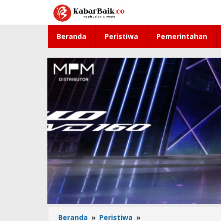
Lewati
ke
konten
Beranda
Peristiwa
Pemerintahan
Beranda
»
Peristiwa
»
Percikan