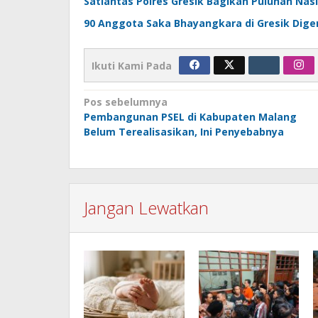
Satlantas Polres Gresik Bagikan Puluhan Nas
90 Anggota Saka Bhayangkara di Gresik Digem
Ikuti Kami Pada
Navigasi
Pos sebelumnya
Pembangunan PSEL di Kabupaten Malang
pos
Belum Terealisasikan, Ini Penyebabnya
Jangan Lewatkan