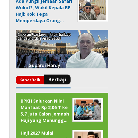
Ada Pungli Jemaah Safari
Wukuf?, Wakil Kepala BP
Haji: Kok Tega
Memperdaya Orang…
BPKH Salurkan Nilai
Manfaat Rp 2,06 T ke
5,7 Juta Calon Jemaah
Haji yang Menungg…
Haji 2027 Mulai