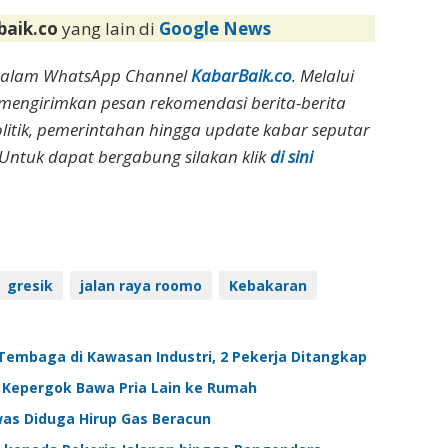
baik.co
yang lain di
Google News
dalam WhatsApp Channel
KabarBaik.co
. Melalui
 mengirimkan pesan rekomendasi berita-berita
olitik, pemerintahan hingga update kabar seputar
Untuk dapat bergabung silakan klik
di sini
gresik
jalan raya roomo
Kebakaran
Tembaga di Kawasan Industri, 2 Pekerja Ditangkap
ik Kepergok Bawa Pria Lain ke Rumah
was Diduga Hirup Gas Beracun