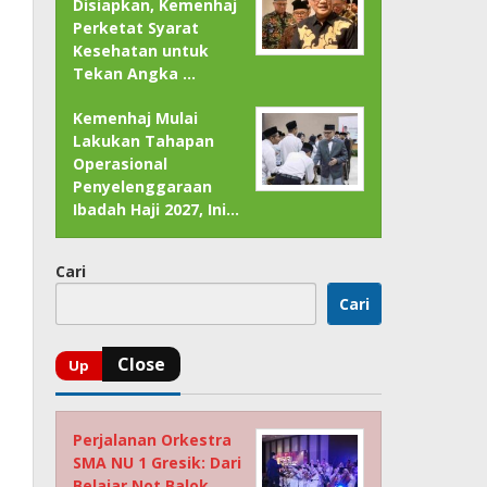
Disiapkan, Kemenhaj
Perketat Syarat
Kesehatan untuk
Tekan Angka …
Kemenhaj Mulai
Lakukan Tahapan
Operasional
Penyelenggaraan
Ibadah Haji 2027, Ini…
Cari
Cari
Perjalanan Orkestra
SMA NU 1 Gresik: Dari
Belajar Not Balok