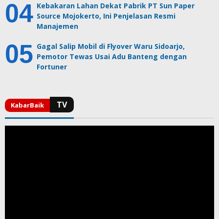
Kebakaran Lahan Dekat Pabrik PT Sun Paper
Source Mojokerto, Ini Penjelasan Resmi
Manajemen
Gagal Salip Mobil di Flyover Waru Sidoarjo,
Pemotor Tewas Usai Adu Banteng dengan
Fortuner