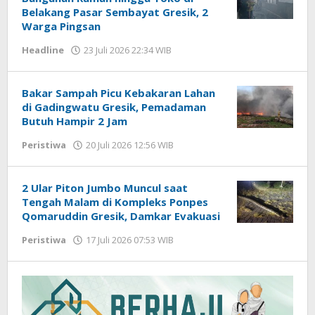
Belakang Pasar Sembayat Gresik, 2
Warga Pingsan
Headline
23 Juli 2026 22:34 WIB
oleh
Andika
DP
Bakar Sampah Picu Kebakaran Lahan
di Gadingwatu Gresik, Pemadaman
Butuh Hampir 2 Jam
Peristiwa
20 Juli 2026 12:56 WIB
oleh
Andika
DP
2 Ular Piton Jumbo Muncul saat
Tengah Malam di Kompleks Ponpes
Qomaruddin Gresik, Damkar Evakuasi
Peristiwa
17 Juli 2026 07:53 WIB
oleh
Andika
DP