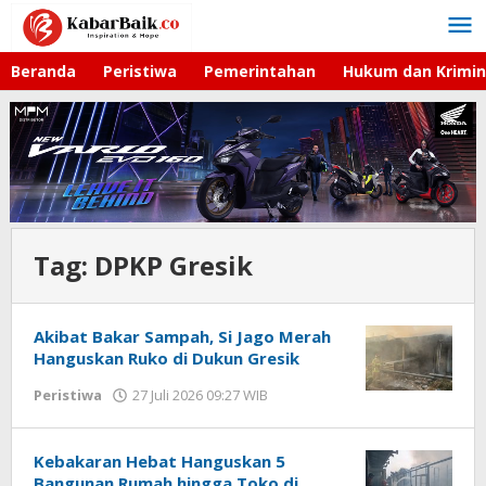
Lewati
ke
konten
Beranda
Peristiwa
Pemerintahan
Hukum dan Krimin
Tag:
DPKP Gresik
Akibat Bakar Sampah, Si Jago Merah
Hanguskan Ruko di Dukun Gresik
Peristiwa
27 Juli 2026 09:27 WIB
oleh
Andika
DP
Kebakaran Hebat Hanguskan 5
Bangunan Rumah hingga Toko di