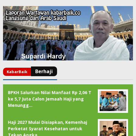
BPKH Salurkan Nilai Manfaat Rp 2,06 T
ke 5,7 Juta Calon Jemaah Haji yang
Menungg…
Haji 2027 Mulai Disiapkan, Kemenhaj
Perketat Syarat Kesehatan untuk
Tekan Angka …