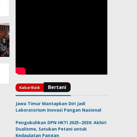
Jawa Timur Mantapkan Diri Jadi
Laboratorium Inovasi Pangan Nasional
Pengukuhkan DPN HKTI 2025–2030: Akhiri
Dualisme, Satukan Petani untuk
Kedaulatan Pangan