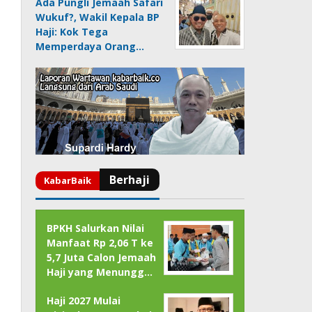
Ada Pungli Jemaah Safari
Wukuf?, Wakil Kepala BP
Haji: Kok Tega
Memperdaya Orang…
BPKH Salurkan Nilai
Manfaat Rp 2,06 T ke
5,7 Juta Calon Jemaah
Haji yang Menungg…
Haji 2027 Mulai