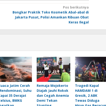
Pos berikutnya
Bongkar Praktik Toko Kosmetik Abal-abal di
Jakarta Pusat, Polisi Amankan Ribuan Obat
Keras Ilegal
Cuaca Jatim Cerah
Remaja Mojokerto
Tragedi Kapal
Mendominasi, Suhu
Diajak Jauhi Rokok
HAMDAM 1 di
Capai 35 Derajat
dan Cegah Anemia
Gresik, 2 ABK
Celsius, BMKG
Demi Tekan
Tewas Diduga
Ingatkan
Stunting
Hirup Gas Beracu