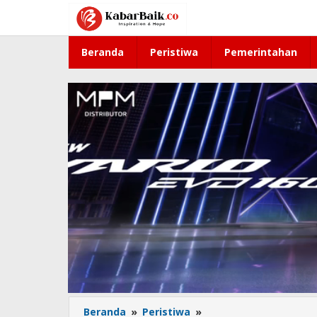
Lewati
ke
konten
Beranda
Peristiwa
Pemerintahan
Beranda
»
Peristiwa
»
Sarang