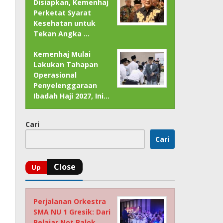
Disiapkan, Kemenhaj
Perketat Syarat
Kesehatan untuk
Tekan Angka …
Kemenhaj Mulai
Lakukan Tahapan
Operasional
Penyelenggaraan
Ibadah Haji 2027, Ini…
Cari
Cari
Perjalanan Orkestra
SMA NU 1 Gresik: Dari
Belajar Not Balok