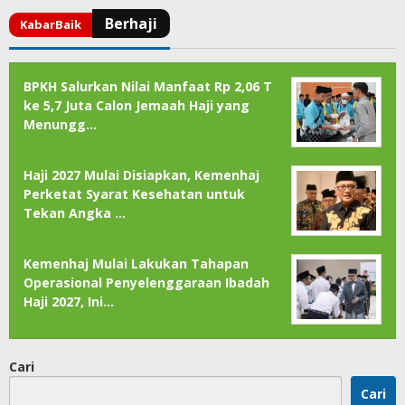
BPKH Salurkan Nilai Manfaat Rp 2,06 T
ke 5,7 Juta Calon Jemaah Haji yang
Menungg…
Haji 2027 Mulai Disiapkan, Kemenhaj
Perketat Syarat Kesehatan untuk
Tekan Angka …
Kemenhaj Mulai Lakukan Tahapan
Operasional Penyelenggaraan Ibadah
Haji 2027, Ini…
Cari
Cari