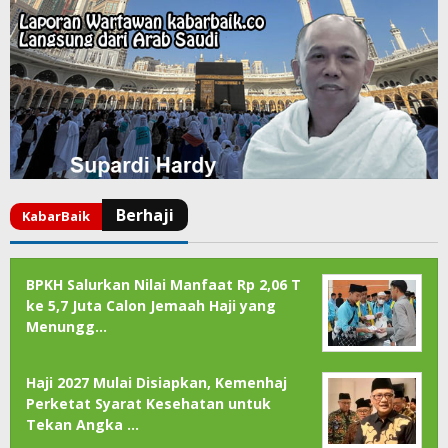
BPKH Salurkan Nilai Manfaat Rp 2,06 T
ke 5,7 Juta Calon Jemaah Haji yang
Menungg…
Haji 2027 Mulai Disiapkan, Kemenhaj
Perketat Syarat Kesehatan untuk
Tekan Angka …