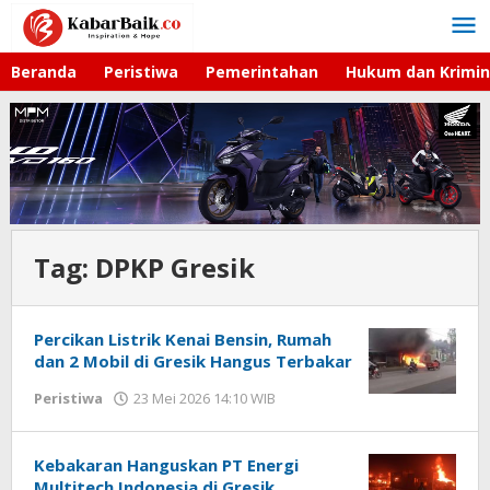
Lewati
ke
konten
Beranda
Peristiwa
Pemerintahan
Hukum dan Krimin
Tag:
DPKP Gresik
Percikan Listrik Kenai Bensin, Rumah
dan 2 Mobil di Gresik Hangus Terbakar
Peristiwa
23 Mei 2026 14:10 WIB
oleh
Andika
DP
Kebakaran Hanguskan PT Energi
Multitech Indonesia di Gresik