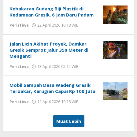
DP
Kebakaran Gudang Biji Plastik di
Kedamean Gresik, 6 Jam Baru Padam
Peristiwa
22 April 2026 10:18 WIB
oleh
Andika
DP
Jalan Licin Akibat Proyek, Damkar
Gresik Semprot Jalur 350 Meter di
Menganti
Peristiwa
13 April 2026 05:12 WIB
oleh
Andika
DP
Mobil Sampah Desa Wadeng Gresik
Terbakar, Kerugian Capai Rp 100 Juta
Peristiwa
11 April 2026 19:18 WIB
oleh
Andika
DP
Muat Lebih