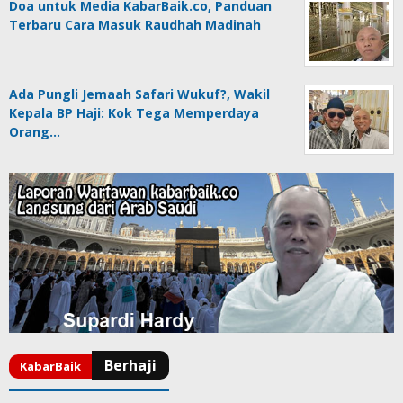
Doa untuk Media KabarBaik.co, Panduan
Terbaru Cara Masuk Raudhah Madinah
Ada Pungli Jemaah Safari Wukuf?, Wakil
Kepala BP Haji: Kok Tega Memperdaya
Orang…