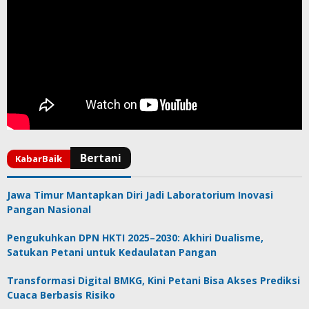
Jawa Timur Mantapkan Diri Jadi Laboratorium Inovasi
Pangan Nasional
Pengukuhkan DPN HKTI 2025–2030: Akhiri Dualisme,
Satukan Petani untuk Kedaulatan Pangan
Transformasi Digital BMKG, Kini Petani Bisa Akses Prediksi
Cuaca Berbasis Risiko