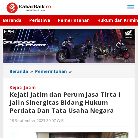
Lewati
ke
konten
Beranda
Peristiwa
Pemerintahan
Hukum dan Krimin
Beranda
»
Pemerintahan
»
Kejati
Jatim
dan
Kejati Jatim
Perum
Kejati Jatim dan Perum Jasa Tirta I
Jasa
Jalin Sinergitas Bidang Hukum
Tirta
Perdata Dan Tata Usaha Negara
I
Jalin
18 September 2023 20:07 WIB
oleh
Sinergitas
Respati
Bidang
Hukum