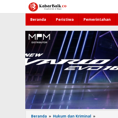
Lewati
ke
konten
Beranda
Peristiwa
Pemerintahan
Beranda
»
Hukum dan Kriminal
»
Misteri