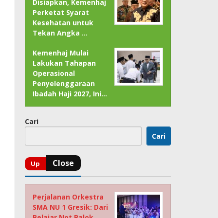
Disiapkan, Kemenhaj
Perketat Syarat
Kesehatan untuk
Tekan Angka …
Kemenhaj Mulai
Lakukan Tahapan
Operasional
Penyelenggaraan
Ibadah Haji 2027, Ini…
Cari
Cari
Perjalanan Orkestra
SMA NU 1 Gresik: Dari
Belajar Not Balok