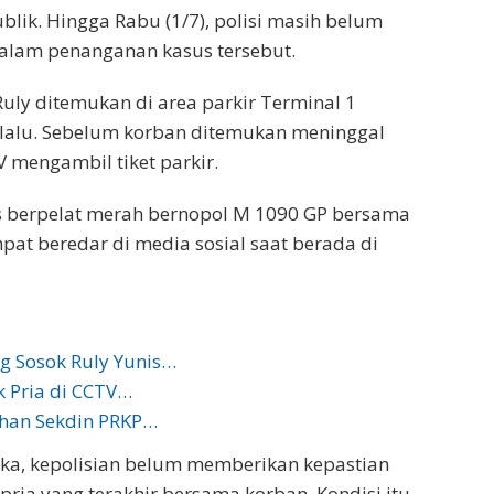
blik. Hingga Rabu (1/7), polisi masih belum
lam penanganan kasus tersebut.
Ruly ditemukan di area parkir Terminal 1
 lalu. Sebelum korban ditemukan meninggal
 mengambil tiket parkir.
s berpelat merah bernopol M 1090 GP bersama
mpat beredar di media sosial saat berada di
g Sosok Ruly Yunis…
ok Pria di CCTV…
han Sekdin PRKP…
ka, kepolisian belum memberikan kepastian
ia yang terakhir bersama korban. Kondisi itu