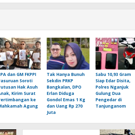
LPA dan GM FKPPI
Tak Hanya Bunuh
Sabu 10,93 Gram
Pasuruan Soroti
Sekdin PRKP
Siap Edar Disita,
Putusan Hak Asuh
Bangkalan, DPO
Polres Nganjuk
Anak, Kirim Surat
Erlan Diduga
Gulung Dua
Pertimbangan ke
Gondol Emas 1 Kg
Pengedar di
Mahkamah Agung
dan Uang Rp 270
Tanjunganom
Juta