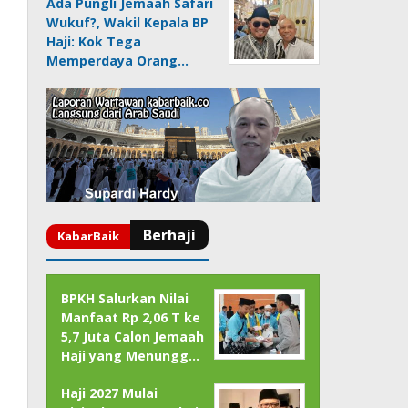
Ada Pungli Jemaah Safari
Wukuf?, Wakil Kepala BP
Haji: Kok Tega
Memperdaya Orang…
BPKH Salurkan Nilai
Manfaat Rp 2,06 T ke
5,7 Juta Calon Jemaah
Haji yang Menungg…
Haji 2027 Mulai