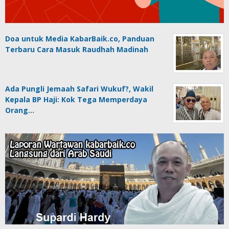
Doa untuk Media KabarBaik.co, Panduan
Terbaru Cara Masuk Raudhah Madinah
Ada Pungli Jemaah Safari Wukuf?, Wakil
Kepala BP Haji: Kok Tega Memperdaya
Orang…