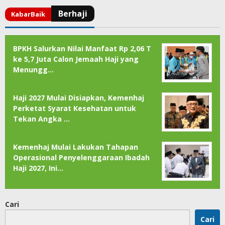
BPKH Salurkan Nilai Manfaat Rp 2,06 T
ke 5,7 Juta Calon Jemaah Haji yang
Menungg…
Haji 2027 Mulai Disiapkan, Kemenhaj
Perketat Syarat Kesehatan untuk
Tekan Angka …
Kemenhaj Mulai Lakukan Tahapan
Operasional Penyelenggaraan Ibadah
Haji 2027, Ini…
Cari
Cari