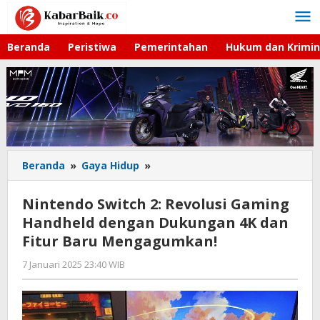
Lewati
ke
konten
Beranda
Peristiwa
Pemerintahan
Hukum dan Krimin
Beranda
»
Gaya Hidup
»
Nintendo
Switch
2:
Nintendo Switch 2: Revolusi Gaming
Revolusi
Handheld dengan Dukungan 4K dan
Gaming
Fitur Baru Mengagumkan!
Handheld
dengan
7 Januari 2025 23:40 WIB
oleh
Dukungan
Lilis
4K
Dewi
dan
Fitur