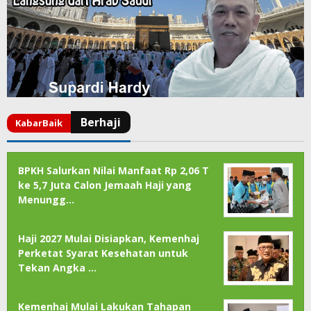
BPKH Salurkan Nilai Manfaat Rp 2,06 T
ke 5,7 Juta Calon Jemaah Haji yang
Menungg…
Haji 2027 Mulai Disiapkan, Kemenhaj
Perketat Syarat Kesehatan untuk
Tekan Angka …
Kemenhaj Mulai Lakukan Tahapan