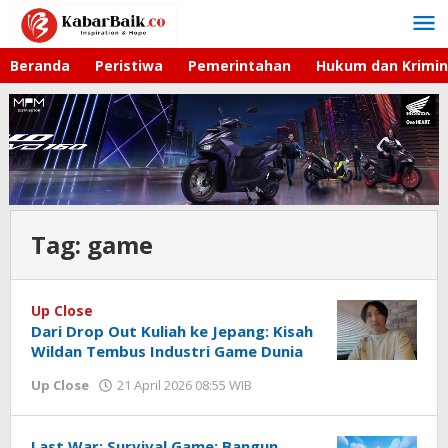
Lewati
ke
konten
Beranda
Peristiwa
Pemerintahan
Hukum dan Krimin
Tag:
game
Up Close
Dari Drop Out Kuliah ke Jepang: Kisah
Wildan Tembus Industri Game Dunia
Up Close
21 April 2026 08:55 WIB
oleh
Imam
WD
Last War: Survival Game: Bangun