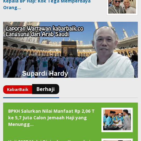
Kepala BP Haji: Kok Tega Memperdaya
Orang…
BPKH Salurkan Nilai Manfaat Rp 2,06 T
ke 5,7 Juta Calon Jemaah Haji yang
Menungg…