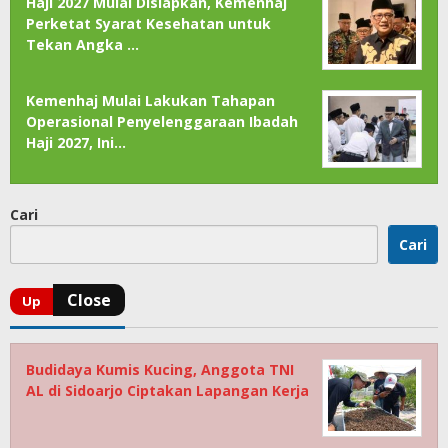
Haji 2027 Mulai Disiapkan, Kemenhaj
Perketat Syarat Kesehatan untuk
Tekan Angka …
Kemenhaj Mulai Lakukan Tahapan
Operasional Penyelenggaraan Ibadah
Haji 2027, Ini…
Cari
Cari
Budidaya Kumis Kucing, Anggota TNI
AL di Sidoarjo Ciptakan Lapangan Kerja