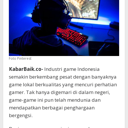
Foto Pinterest
KabarBaik.co-
Industri game Indonesia
semakin berkembang pesat dengan banyaknya
game lokal berkualitas yang mencuri perhatian
gamer. Tak hanya digemari di dalam negeri,
game-game ini pun telah mendunia dan
mendapatkan berbagai penghargaan
bergengsi.