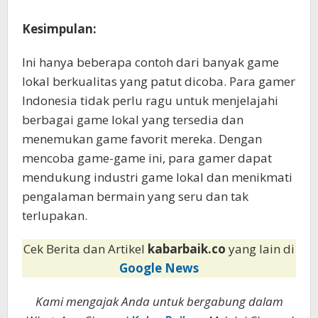
Kesimpulan:
Ini hanya beberapa contoh dari banyak game
lokal berkualitas yang patut dicoba. Para gamer
Indonesia tidak perlu ragu untuk menjelajahi
berbagai game lokal yang tersedia dan
menemukan game favorit mereka. Dengan
mencoba game-game ini, para gamer dapat
mendukung industri game lokal dan menikmati
pengalaman bermain yang seru dan tak
terlupakan.
Cek Berita dan Artikel
kabarbaik.co
yang lain di
Google News
Kami mengajak Anda untuk bergabung dalam