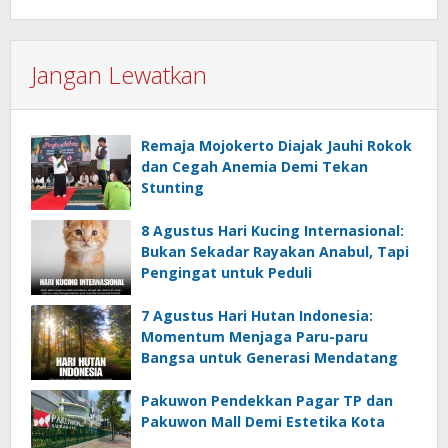
Jangan Lewatkan
Remaja Mojokerto Diajak Jauhi Rokok
dan Cegah Anemia Demi Tekan
Stunting
8 Agustus Hari Kucing Internasional:
Bukan Sekadar Rayakan Anabul, Tapi
Pengingat untuk Peduli
7 Agustus Hari Hutan Indonesia:
Momentum Menjaga Paru-paru
Bangsa untuk Generasi Mendatang
Pakuwon Pendekkan Pagar TP dan
Pakuwon Mall Demi Estetika Kota