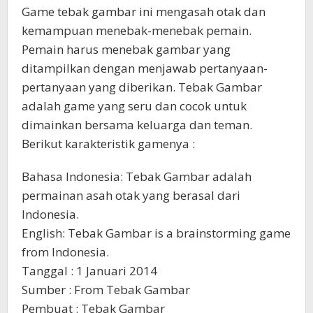
Game tebak gambar ini mengasah otak dan
kemampuan menebak-menebak pemain.
Pemain harus menebak gambar yang
ditampilkan dengan menjawab pertanyaan-
pertanyaan yang diberikan. Tebak Gambar
adalah game yang seru dan cocok untuk
dimainkan bersama keluarga dan teman.
Berikut karakteristik gamenya :
Bahasa Indonesia: Tebak Gambar adalah
permainan asah otak yang berasal dari
Indonesia.
English: Tebak Gambar is a brainstorming game
from Indonesia.
Tanggal : 1 Januari 2014
Sumber : From Tebak Gambar
Pembuat : Tebak Gambar