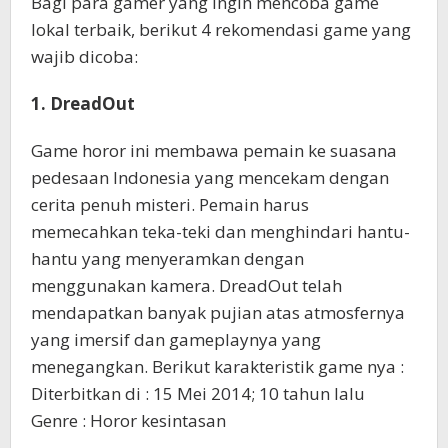
Bagi para gamer yang ingin mencoba game
lokal terbaik, berikut 4 rekomendasi game yang
wajib dicoba:
1. DreadOut
Game horor ini membawa pemain ke suasana
pedesaan Indonesia yang mencekam dengan
cerita penuh misteri. Pemain harus
memecahkan teka-teki dan menghindari hantu-
hantu yang menyeramkan dengan
menggunakan kamera. DreadOut telah
mendapatkan banyak pujian atas atmosfernya
yang imersif dan gameplaynya yang
menegangkan. Berikut karakteristik game nya :
Diterbitkan di : 15 Mei 2014; 10 tahun lalu
Genre : Horor kesintasan