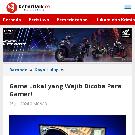
Lewati
ke
konten
Beranda
Peristiwa
Pemerintahan
Hukum dan Krimin
Beranda
»
Gaya Hidup
»
Game
Lokal
yang
Game Lokal yang Wajib Dicoba Para
Wajib
Gamer!
Dicoba
Para
25 Juli 2024 01:40 WIB
oleh
Gamer!
Lilis
Dewi