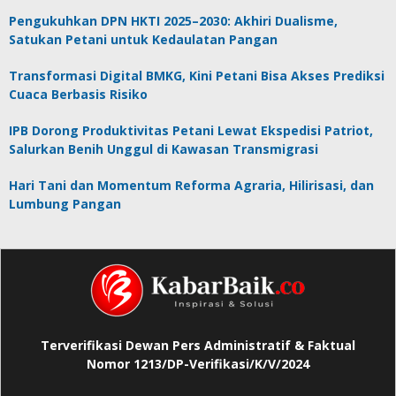
Pengukuhkan DPN HKTI 2025–2030: Akhiri Dualisme,
Satukan Petani untuk Kedaulatan Pangan
Transformasi Digital BMKG, Kini Petani Bisa Akses Prediksi
Cuaca Berbasis Risiko
IPB Dorong Produktivitas Petani Lewat Ekspedisi Patriot,
Salurkan Benih Unggul di Kawasan Transmigrasi
Hari Tani dan Momentum Reforma Agraria, Hilirisasi, dan
Lumbung Pangan
Terverifikasi Dewan Pers Administratif & Faktual
Nomor 1213/DP-Verifikasi/K/V/2024