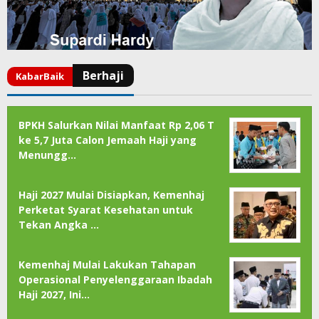
BPKH Salurkan Nilai Manfaat Rp 2,06 T
ke 5,7 Juta Calon Jemaah Haji yang
Menungg…
Haji 2027 Mulai Disiapkan, Kemenhaj
Perketat Syarat Kesehatan untuk
Tekan Angka …
Kemenhaj Mulai Lakukan Tahapan
Operasional Penyelenggaraan Ibadah
Haji 2027, Ini…