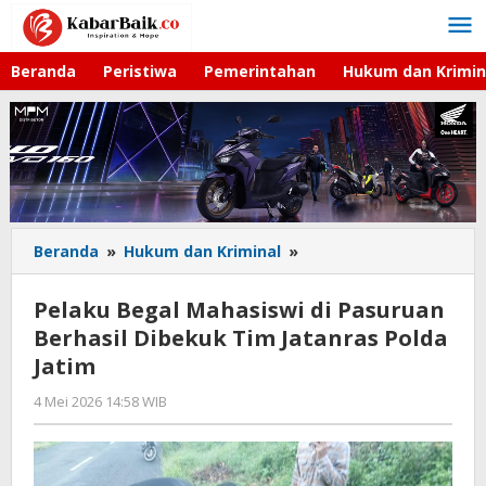
Lewati
ke
konten
Beranda
Peristiwa
Pemerintahan
Hukum dan Krimin
Beranda
»
Hukum dan Kriminal
»
Pelaku
Begal
Mahasiswi
Pelaku Begal Mahasiswi di Pasuruan
di
Berhasil Dibekuk Tim Jatanras Polda
Pasuruan
Jatim
Berhasil
Dibekuk
4 Mei 2026 14:58 WIB
oleh
Tim
Faisal
Jatanras
Polda
Jatim