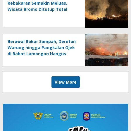
Kebakaran Semakin Meluas,
Wisata Bromo Ditutup Total
Berawal Bakar Sampah, Deretan
Warung hingga Pangkalan Ojek
di Babat Lamongan Hangus
Terbakar
View More