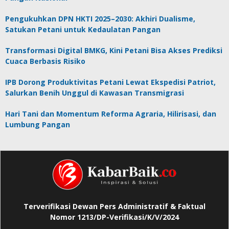
Pengukuhkan DPN HKTI 2025–2030: Akhiri Dualisme,
Satukan Petani untuk Kedaulatan Pangan
Transformasi Digital BMKG, Kini Petani Bisa Akses Prediksi
Cuaca Berbasis Risiko
IPB Dorong Produktivitas Petani Lewat Ekspedisi Patriot,
Salurkan Benih Unggul di Kawasan Transmigrasi
Hari Tani dan Momentum Reforma Agraria, Hilirisasi, dan
Lumbung Pangan
Terverifikasi Dewan Pers Administratif & Faktual
Nomor 1213/DP-Verifikasi/K/V/2024