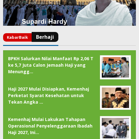
BPKH Salurkan Nilai Manfaat Rp 2,06 T
ke 5,7 Juta Calon Jemaah Haji yang
Menungg…
Haji 2027 Mulai Disiapkan, Kemenhaj
Perketat Syarat Kesehatan untuk
Tekan Angka …
Kemenhaj Mulai Lakukan Tahapan
Operasional Penyelenggaraan Ibadah
Haji 2027, Ini…