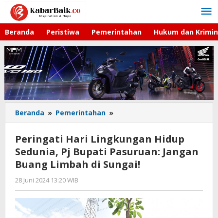
Lewati
ke
konten
Beranda
Peristiwa
Pemerintahan
Hukum dan Krimin
Beranda
»
Pemerintahan
»
Peringati
Hari
Lingkungan
Peringati Hari Lingkungan Hidup
Hidup
Sedunia, Pj Bupati Pasuruan: Jangan
Sedunia,
Buang Limbah di Sungai!
Pj
Bupati
28 Juni 2024 13:20 WIB
oleh
Pasuruan:
Faisal
Jangan
Buang
Limbah