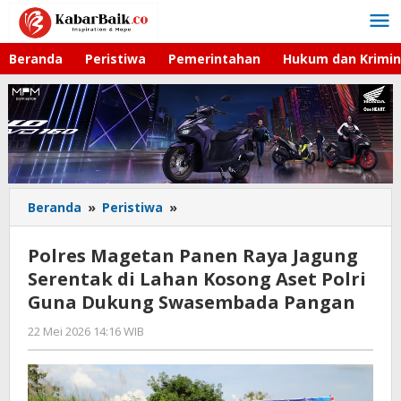
Lewati
ke
konten
Beranda
Peristiwa
Pemerintahan
Hukum dan Krimin
Beranda
»
Peristiwa
»
Polres
Magetan
Panen
Polres Magetan Panen Raya Jagung
Raya
Serentak di Lahan Kosong Aset Polri
Jagung
Guna Dukung Swasembada Pangan
Serentak
di
22 Mei 2026 14:16 WIB
oleh
Lahan
Gagah
Kosong
Saputra
Aset
Polri