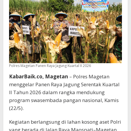
Guna
Dukung
Swasembada
Pangan
Polres Magetan Panen Raya Jagung Kuartal II 2026
KabarBaik.co, Magetan
– Polres Magetan
menggelar Panen Raya Jagung Serentak Kuartal
II Tahun 2026 dalam rangka mendukung
program swasembada pangan nasional, Kamis
(22/5).
Kegiatan berlangsung di lahan kosong aset Polri
yang berada di Jalan Raya Maospati–Magetan,