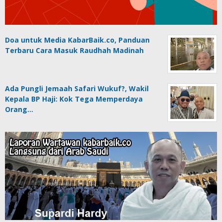
Doa untuk Media KabarBaik.co, Panduan
Terbaru Cara Masuk Raudhah Madinah
Ada Pungli Jemaah Safari Wukuf?, Wakil
Kepala BP Haji: Kok Tega Memperdaya
Orang…