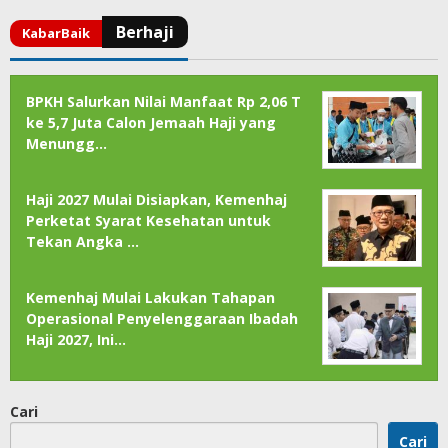
BPKH Salurkan Nilai Manfaat Rp 2,06 T
ke 5,7 Juta Calon Jemaah Haji yang
Menungg…
Haji 2027 Mulai Disiapkan, Kemenhaj
Perketat Syarat Kesehatan untuk
Tekan Angka …
Kemenhaj Mulai Lakukan Tahapan
Operasional Penyelenggaraan Ibadah
Haji 2027, Ini…
Cari
Cari