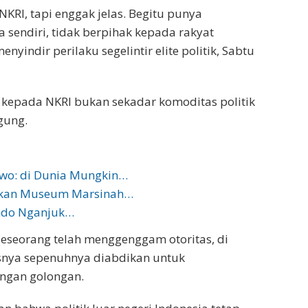
NKRI, tapi enggak jelas. Begitu punya
 sendiri, tidak berpihak kepada rakyat
yindir perilaku segelintir elite politik, Sabtu
kepada NKRI bukan sekadar komoditas politik
gung.
wo: di Dunia Mungkin…
mikan Museum Marsinah…
undo Nganjuk…
a seseorang telah menggenggam otoritas, di
usnya sepenuhnya diabdikan untuk
ingan golongan.