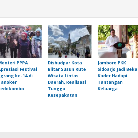
Menteri PPPA
Disbudpar Kota
Jambore PKK
Apresiasi Festival
Blitar Susun Rute
Sidoarjo Jadi Beka
Egrang ke-14 di
Wisata Lintas
Kader Hadapi
Tanoker
Daerah, Realisasi
Tantangan
Ledokombo
Tunggu
Keluarga
Kesepakatan