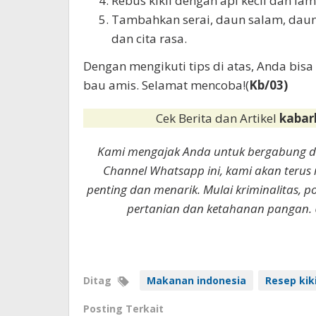
Rebus kikil dengan api kecil dan lam
Tambahkan serai, daun salam, dau
dan cita rasa.
Dengan mengikuti tips di atas, Anda bis
bau amis. Selamat mencoba!(
Kb/03)
Cek Berita dan Artikel
kabar
Kami mengajak Anda untuk bergabung 
Channel Whatsapp ini, kami akan terus
penting dan menarik. Mulai kriminalitas, p
pertanian dan ketahanan pangan. 
Ditag
Makanan indonesia
Resep kiki
Posting Terkait