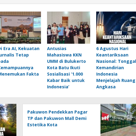
Di Era AI, Kekuatan
Antusias
6 Agustus Hari
Jurnalis Tetap
Mahasiswa KKN
Keantariksaan
pada
UMM di Bulukerto
Nasional: Tongga
Kemampuannya
Kota Batu Ikuti
Kemandirian
Menemukan Fakta
Sosialisasi ‘1.000
Indonesia
Kabar Baik untuk
Menjelajah Ruang
Indonesia’
Angkasa
Pakuwon Pendekkan Pagar
TP dan Pakuwon Mall Demi
Estetika Kota