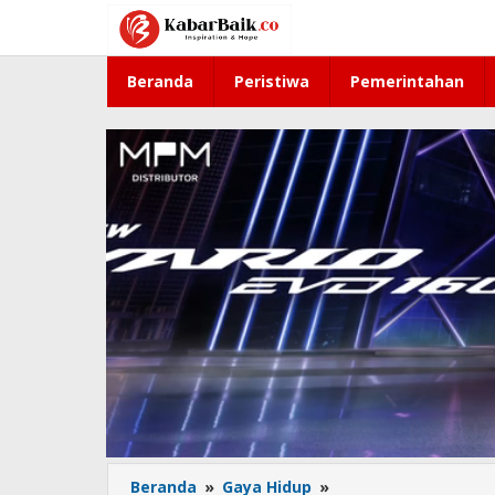
Lewati
ke
konten
Beranda
Peristiwa
Pemerintahan
Beranda
»
Gaya Hidup
»
Resep