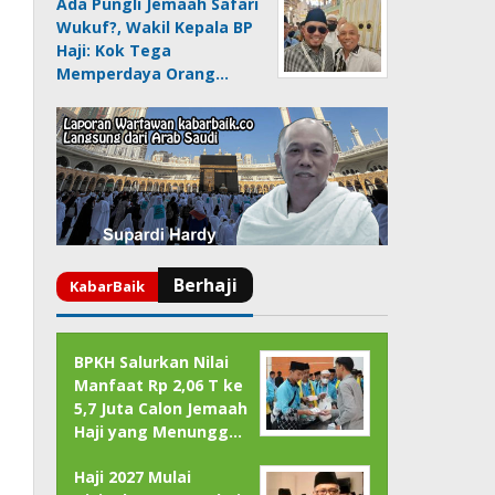
Ada Pungli Jemaah Safari
Wukuf?, Wakil Kepala BP
Haji: Kok Tega
Memperdaya Orang…
BPKH Salurkan Nilai
Manfaat Rp 2,06 T ke
5,7 Juta Calon Jemaah
Haji yang Menungg…
Haji 2027 Mulai