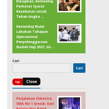
Disiapkan, Kemenhaj
Perketat Syarat
Kesehatan untuk
Tekan Angka …
Kemenhaj Mulai
Lakukan Tahapan
Operasional
Penyelenggaraan
Ibadah Haji 2027, Ini…
Cari
Cari
Perjalanan Orkestra
SMA NU 1 Gresik: Dari
Belajar Not Balok