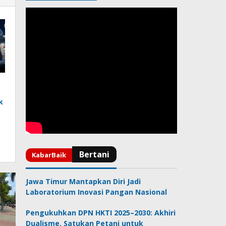
k
Jawa Timur Mantapkan Diri Jadi
Laboratorium Inovasi Pangan Nasional
Pengukuhkan DPN HKTI 2025–2030: Akhiri
Dualisme, Satukan Petani untuk