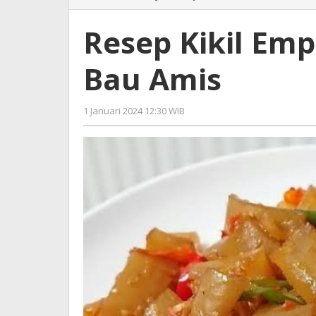
Kikil
Empuk
Resep Kikil Em
Enak
dan
Bau Amis
Tidak
Bau
Amis
1 Januari 2024 12:30 WIB
oleh
Lilis
Dewi