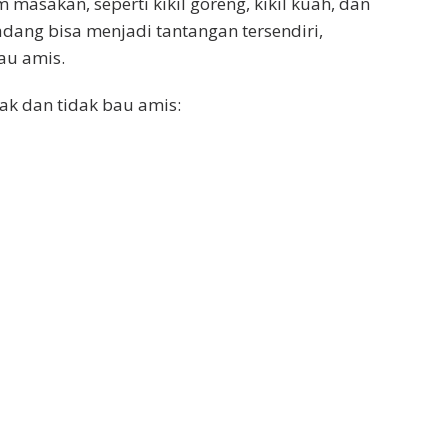
asakan, seperti kikil goreng, kikil kuah, dan
adang bisa menjadi tantangan tersendiri,
au amis.
ak dan tidak bau amis: