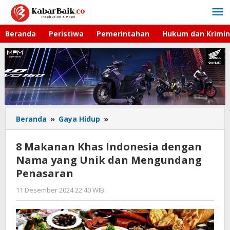
Lewati
ke
konten
Beranda
Peristiwa
Pemerintahan
Hukum dan Krimin
Beranda
»
Gaya Hidup
»
8
Makanan
Khas
8 Makanan Khas Indonesia dengan
Indonesia
Nama yang Unik dan Mengundang
dengan
Penasaran
Nama
yang
11 Desember 2024 22:40 WIB
oleh
Unik
Lilis
dan
Dewi
Mengundang
Penasaran