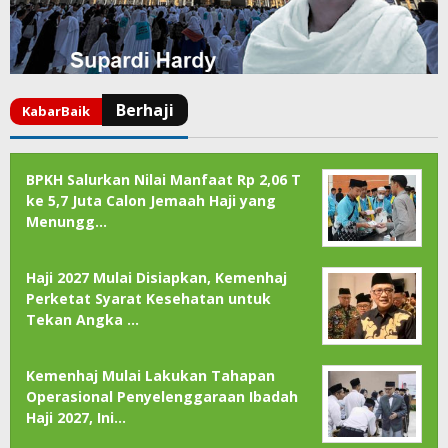
BPKH Salurkan Nilai Manfaat Rp 2,06 T
ke 5,7 Juta Calon Jemaah Haji yang
Menungg…
Haji 2027 Mulai Disiapkan, Kemenhaj
Perketat Syarat Kesehatan untuk
Tekan Angka …
Kemenhaj Mulai Lakukan Tahapan
Operasional Penyelenggaraan Ibadah
Haji 2027, Ini…