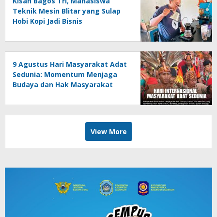
Kisah Bagos Tri, Mahasiswa
Teknik Mesin Blitar yang Sulap
Hobi Kopi Jadi Bisnis
9 Agustus Hari Masyarakat Adat
Sedunia: Momentum Menjaga
Budaya dan Hak Masyarakat
Adat
View More