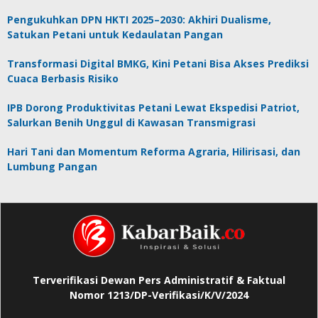
Pengukuhkan DPN HKTI 2025–2030: Akhiri Dualisme,
Satukan Petani untuk Kedaulatan Pangan
Transformasi Digital BMKG, Kini Petani Bisa Akses Prediksi
Cuaca Berbasis Risiko
IPB Dorong Produktivitas Petani Lewat Ekspedisi Patriot,
Salurkan Benih Unggul di Kawasan Transmigrasi
Hari Tani dan Momentum Reforma Agraria, Hilirisasi, dan
Lumbung Pangan
Terverifikasi Dewan Pers Administratif & Faktual
Nomor 1213/DP-Verifikasi/K/V/2024