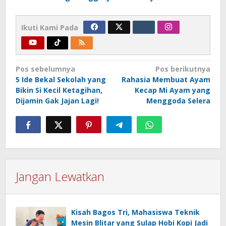
Ikuti Kami Pada
Navigasi
Pos sebelumnya
Pos berikutnya
5 Ide Bekal Sekolah yang
Rahasia Membuat Ayam
pos
Bikin Si Kecil Ketagihan,
Kecap Mi Ayam yang
Dijamin Gak Jajan Lagi!
Menggoda Selera
Jangan Lewatkan
Kisah Bagos Tri, Mahasiswa Teknik
Mesin Blitar yang Sulap Hobi Kopi Jadi