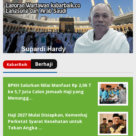
BPKH Salurkan Nilai Manfaat Rp 2,06 T
ke 5,7 Juta Calon Jemaah Haji yang
Menungg…
Haji 2027 Mulai Disiapkan, Kemenhaj
Perketat Syarat Kesehatan untuk
Tekan Angka …