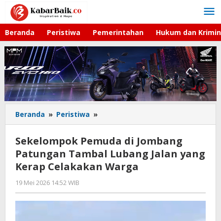
Lewati
ke
konten
Beranda
Peristiwa
Pemerintahan
Hukum dan Krimin
Beranda
»
Peristiwa
»
Sekelompok
Pemuda
di
Sekelompok Pemuda di Jombang
Jombang
Patungan Tambal Lubang Jalan yang
Patungan
Kerap Celakakan Warga
Tambal
Lubang
19 Mei 2026 14:52 WIB
oleh
Jalan
Imam
yang
WD
Kerap
Celakakan