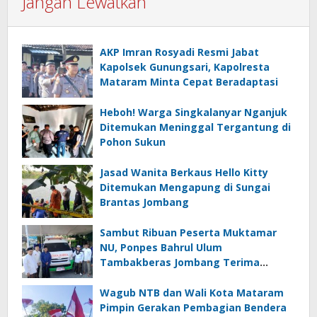
Jangan Lewatkan
AKP Imran Rosyadi Resmi Jabat
Kapolsek Gunungsari, Kapolresta
Mataram Minta Cepat Beradaptasi
Heboh! Warga Singkalanyar Nganjuk
Ditemukan Meninggal Tergantung di
Pohon Sukun
Jasad Wanita Berkaus Hello Kitty
Ditemukan Mengapung di Sungai
Brantas Jombang
Sambut Ribuan Peserta Muktamar
NU, Ponpes Bahrul Ulum
Tambakberas Jombang Terima
Wakaf Dua Ambulans dari YANMU
Wagub NTB dan Wali Kota Mataram
Pimpin Gerakan Pembagian Bendera