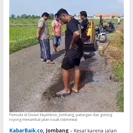
Warga
Pemuda di Dusun Kejambon, Jombang, patungan dan gotong
royong menambal jalan rusak (istimewa)
KabarBaik.co
, Jombang
– Kesal karena jalan