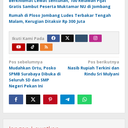
Berkhidmat Lewat Sentuhan, 100 Relawan Pijat
Gratis Sambut Peserta Muktamar NU di Jombang
Rumah di Ploso Jombang Ludes Terbakar Tengah
Malam, Kerugian Ditaksir Rp 300 Juta
Ikuti Kami Pada
Navigasi
Pos sebelumnya
Pos berikutnya
Mudahkan Ortu, Posko
Nasib Rupiah Terkini dan
pos
SPMB Surabaya Dibuka di
Rindu Sri Mulyani
Seluruh SD dan SMP
Negeri Pekan Ini