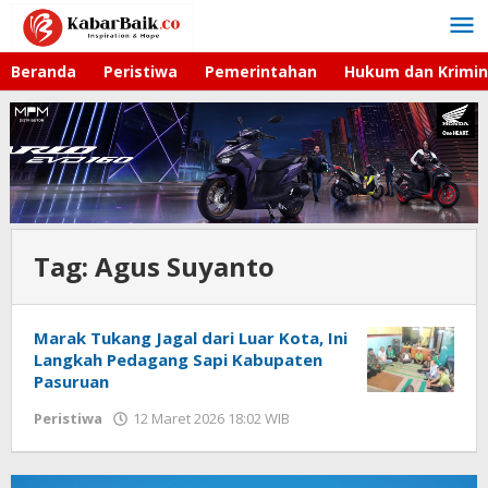
Lewati
ke
konten
Beranda
Peristiwa
Pemerintahan
Hukum dan Krimin
Tag:
Agus Suyanto
Marak Tukang Jagal dari Luar Kota, Ini
Langkah Pedagang Sapi Kabupaten
Pasuruan
Peristiwa
12 Maret 2026 18:02 WIB
oleh
Faisal