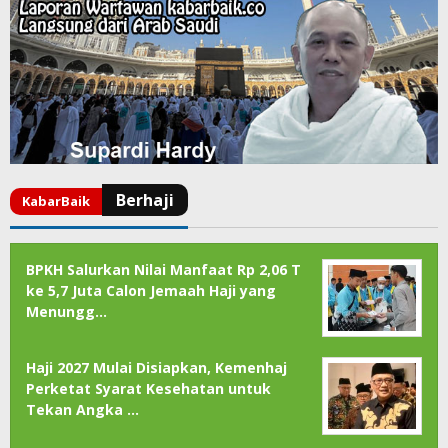
BPKH Salurkan Nilai Manfaat Rp 2,06 T
ke 5,7 Juta Calon Jemaah Haji yang
Menungg…
Haji 2027 Mulai Disiapkan, Kemenhaj
Perketat Syarat Kesehatan untuk
Tekan Angka …