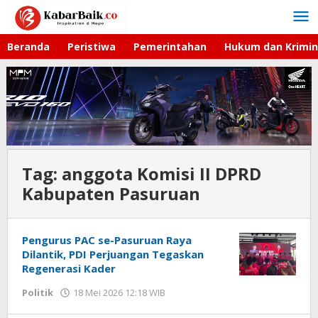
Lewati
ke
konten
Beranda
Peristiwa
Pemerintahan
Hukum dan Krimin
Tag:
anggota Komisi II DPRD
Kabupaten Pasuruan
Pengurus PAC se-Pasuruan Raya
Dilantik, PDI Perjuangan Tegaskan
Regenerasi Kader
Politik
18 Mei 2026 12:18 WIB
oleh
Faisal