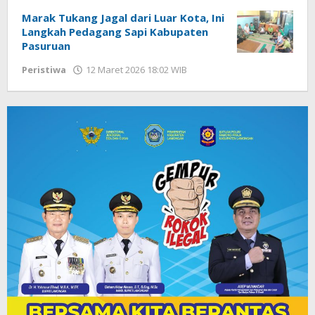
Marak Tukang Jagal dari Luar Kota, Ini
Langkah Pedagang Sapi Kabupaten
Pasuruan
Peristiwa
12 Maret 2026 18:02 WIB
oleh
Faisal