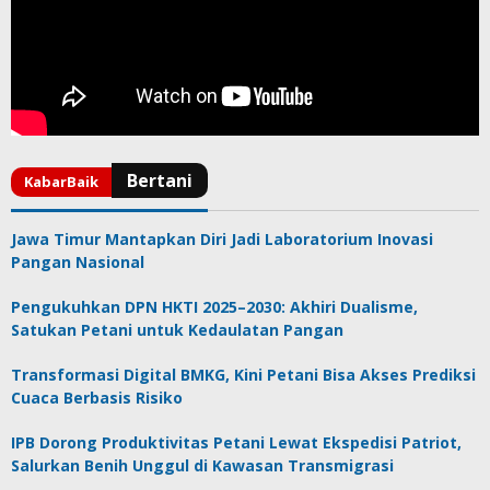
Jawa Timur Mantapkan Diri Jadi Laboratorium Inovasi
Pangan Nasional
Pengukuhkan DPN HKTI 2025–2030: Akhiri Dualisme,
Satukan Petani untuk Kedaulatan Pangan
Transformasi Digital BMKG, Kini Petani Bisa Akses Prediksi
Cuaca Berbasis Risiko
IPB Dorong Produktivitas Petani Lewat Ekspedisi Patriot,
Salurkan Benih Unggul di Kawasan Transmigrasi