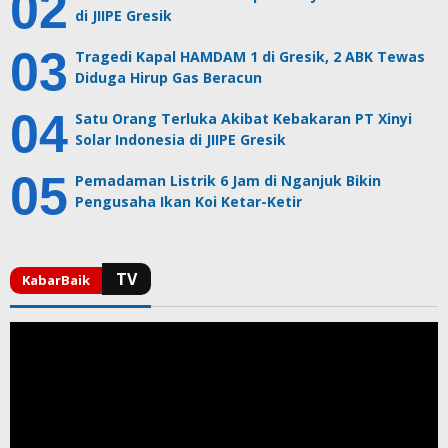
di JIIPE Gresik
Tragedi Kapal HAMDAM 1 di Gresik, 2 ABK Tewas
Diduga Hirup Gas Beracun
Satu Orang Terluka Akibat Kebakaran PT Xinyi
Solar Indonesia di JIIPE Gresik
Pemadaman Listrik 6 Jam di Nganjuk Bikin
Pengusaha Ikan Koi Ketar-Ketir