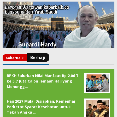
BPKH Salurkan Nilai Manfaat Rp 2,06 T
ke 5,7 Juta Calon Jemaah Haji yang
Menungg…
Haji 2027 Mulai Disiapkan, Kemenhaj
Perketat Syarat Kesehatan untuk
Tekan Angka …