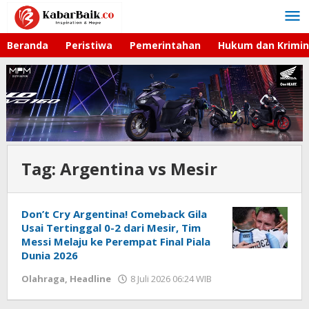
Lewati
ke
konten
Beranda
Peristiwa
Pemerintahan
Hukum dan Krimin
Tag:
Argentina vs Mesir
Don’t Cry Argentina! Comeback Gila
Usai Tertinggal 0-2 dari Mesir, Tim
Messi Melaju ke Perempat Final Piala
Dunia 2026
Olahraga
,
Headline
8 Juli 2026 06:24 WIB
oleh
Hardy