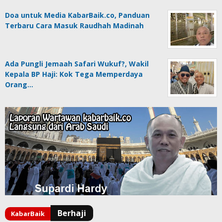
Doa untuk Media KabarBaik.co, Panduan
Terbaru Cara Masuk Raudhah Madinah
Ada Pungli Jemaah Safari Wukuf?, Wakil
Kepala BP Haji: Kok Tega Memperdaya
Orang…