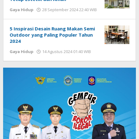
Gaya Hidup
28 September 2024 22:40 WIB
oleh
Lilis
Dewi
5 Inspirasi Desain Ruang Makan Semi
Outdoor yang Paling Populer Tahun
2024
Gaya Hidup
14 Agustus 2024 01:40 WIB
oleh
Lilis
Dewi