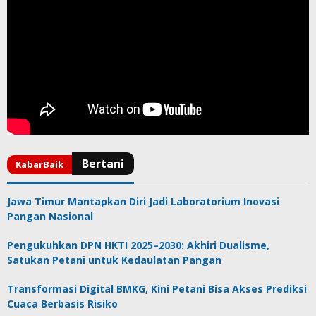
Jawa Timur Mantapkan Diri Jadi Laboratorium Inovasi
Pangan Nasional
Pengukuhkan DPN HKTI 2025–2030: Akhiri Dualisme,
Satukan Petani untuk Kedaulatan Pangan
Transformasi Digital BMKG, Kini Petani Bisa Akses Prediksi
Cuaca Berbasis Risiko