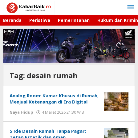
Lewati
ke
konten
Beranda
Peristiwa
Pemerintahan
Hukum dan Krimin
Tag:
desain rumah
Analog Room: Kamar Khusus di Rumah,
Menjual Ketenangan di Era Digital
Gaya Hidup
4 Maret 2026 21:30 WIB
oleh
Hardy
5 Ide Desain Rumah Tanpa Pagar:
Tetap Estetik dan Aman