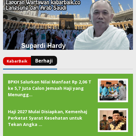
BPKH Salurkan Nilai Manfaat Rp 2,06 T
ke 5,7 Juta Calon Jemaah Haji yang
Menungg…
Haji 2027 Mulai Disiapkan, Kemenhaj
Perketat Syarat Kesehatan untuk
Tekan Angka …