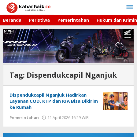
Lewati
ke
konten
Beranda
Peristiwa
Pemerintahan
Hukum dan Krimin
Tag:
Dispendukcapil Nganjuk
Dispendukcapil Nganjuk Hadirkan
Layanan COD, KTP dan KIA Bisa Dikirim
ke Rumah
Pemerintahan
11 April 2026 16:29 WIB
oleh
Imam
WD