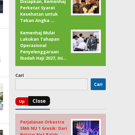
Disiapkan, Kemenhaj
Perketat Syarat
Kesehatan untuk
Tekan Angka …
Kemenhaj Mulai
Lakukan Tahapan
Operasional
Penyelenggaraan
Ibadah Haji 2027, Ini…
Cari
Cari
Perjalanan Orkestra
SMA NU 1 Gresik: Dari
Belajar Not Balok