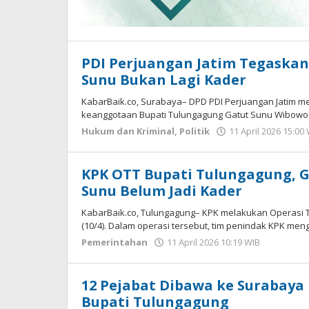
PDI Perjuangan Jatim Tegaska
Sunu Bukan Lagi Kader
KabarBaik.co, Surabaya– DPD PDI Perjuangan Jatim me
keanggotaan Bupati Tulungagung Gatut Sunu Wibowo
Hukum dan Kriminal
,
Politik
11 April 2026 15:00
KPK OTT Bupati Tulungagung, G
Sunu Belum Jadi Kader
KabarBaik.co, Tulungagung– KPK melakukan Operasi 
(10/4). Dalam operasi tersebut, tim penindak KPK m
Pemerintahan
11 April 2026 10:19 WIB
oleh
Imam
WD
12 Pejabat Dibawa ke Surabaya
Bupati Tulungagung