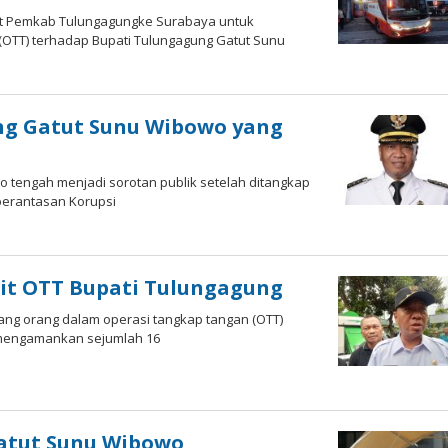
t Pemkab Tulungagungke Surabaya untuk
 (OTT) terhadap Bupati Tulungagung Gatut Sunu
eh
am
D
ng Gatut Sunu Wibowo yang
 tengah menjadi sorotan publik setelah ditangkap
berantasan Korupsi
eh
dika
it OTT Bupati Tulungagung
ng orang dalam operasi tangkap tangan (OTT)
m mengamankan sejumlah 16
eh
am
D
atut Sunu Wibowo