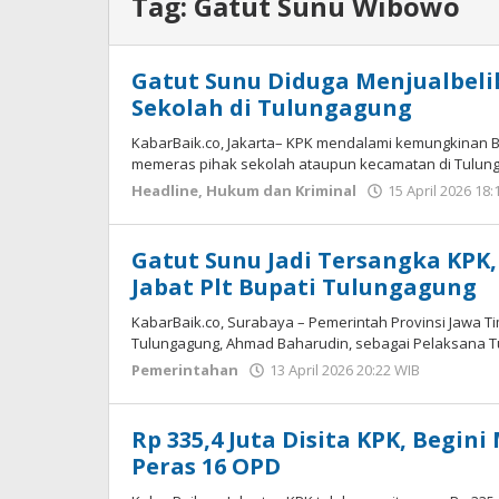
Tag:
Gatut Sunu Wibowo
Gatut Sunu Diduga Menjualbeli
Sekolah di Tulungagung
KabarBaik.co, Jakarta– KPK mendalami kemungkinan 
memeras pihak sekolah ataupun kecamatan di Tulun
Headline
,
Hukum dan Kriminal
15 April 2026 18:
Gatut Sunu Jadi Tersangka KPK
Jabat Plt Bupati Tulungagung
KabarBaik.co, Surabaya – Pemerintah Provinsi Jawa Ti
Tulungagung, Ahmad Baharudin, sebagai Pelaksana Tug
Pemerintahan
13 April 2026 20:22 WIB
oleh
Gagah
Saputra
Rp 335,4 Juta Disita KPK, Begi
Peras 16 OPD