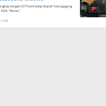
angkap tangan (OTT) terhadap Bupati Tulungagung
2026. “Benar,”
53 WIB
oleh
Imam
WD