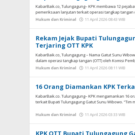
KabarBaik.co, Tulungagung– KPK membawa 12 pejaba
pemeriksaan lanjutan terkait operasi tangkap tangan
Hukum dan Kriminal
11 April 2026 08:43 WIB
ol
Im
W
Rekam Jejak Bupati Tulungagu
Terjaring OTT KPK
KabarBaik.co, Tulungagung – Nama Gatut Sunu Wibowo
dalam operasi tangkap tangan (OTT) oleh Komisi Pem
Hukum dan Kriminal
11 April 2026 08:11 WIB
ol
An
DP
16 Orang Diamankan KPK Terka
KabarBaik.co. Tulungagung– KPK mengamankan 16 ora
terkait Bupati Tulungagung Gatut Sunu Wibowo. “Ti
Hukum dan Kriminal
11 April 2026 03:33 WIB
ol
Im
W
KPK OTT Bupati Tulungagung G