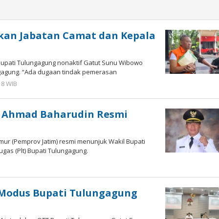
kan Jabatan Camat dan Kepala
Bupati Tulungagung nonaktif Gatut Sunu Wibowo
gagung. “Ada dugaan tindak pemerasan
18 WIB
oleh
Imam
WD
, Ahmad Baharudin Resmi
mur (Pemprov Jatim) resmi menunjuk Wakil Bupati
as (Plt) Bupati Tulungagung.
ni Modus Bupati Tulungagung