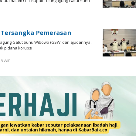
,4 juta dalam OTT Bupati Tulungagung Gatut Sunu
eh
am
D
i Tersangka Pemerasan
ngagung Gatut Sunu Wibowo (GSW) dan ajudannya,
ak pidana korupsi
18 WIB
oleh
Imam
WD