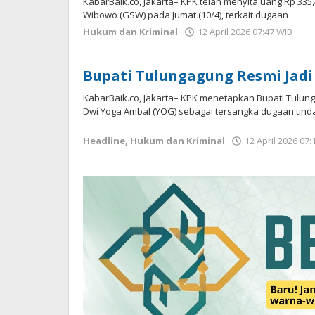
KabarBaik.co, Jakarta– KPK telah menyita uang Rp 335
Wibowo (GSW) pada Jumat (10/4), terkait dugaan
Hukum dan Kriminal
12 April 2026 07:47 WIB
ol
Im
W
Bupati Tulungagung Resmi Jad
KabarBaik.co, Jakarta– KPK menetapkan Bupati Tulu
Dwi Yoga Ambal (YOG) sebagai tersangka dugaan tind
Headline
,
Hukum dan Kriminal
12 April 2026 07: