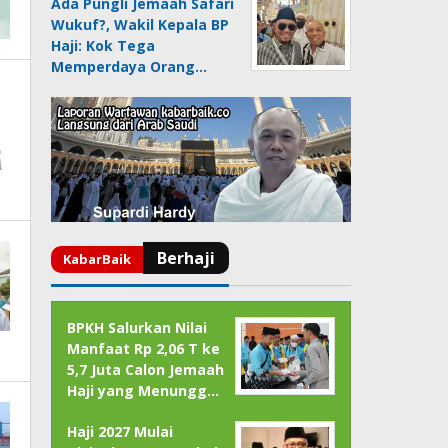
Ada Pungli Jemaah Safari
Wukuf?, Wakil Kepala BP
Haji: Kok Tega
Memperdaya Orang…
BPKH Salurkan Nilai
Manfaat Rp 2,06 T ke
5,7 Juta Calon Jemaah
Haji yang Menungg…
Haji 2027 Mulai