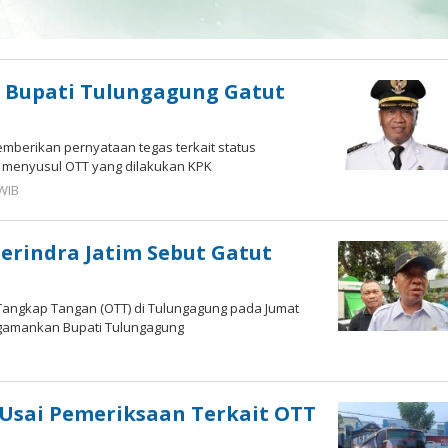
n Bupati Tulungagung Gatut
mberikan pernyataan tegas terkait status
 menyusul OTT yang dilakukan KPK
 WIB
oleh
Imam
WD
erindra Jatim Sebut Gatut
Tangkap Tangan (OTT) di Tulungagung pada Jumat
engamankan Bupati Tulungagung
 Usai Pemeriksaan Terkait OTT