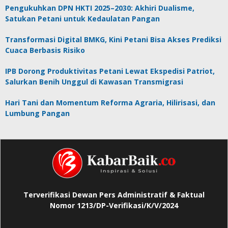
Pengukuhkan DPN HKTI 2025–2030: Akhiri Dualisme,
Satukan Petani untuk Kedaulatan Pangan
Transformasi Digital BMKG, Kini Petani Bisa Akses Prediksi
Cuaca Berbasis Risiko
IPB Dorong Produktivitas Petani Lewat Ekspedisi Patriot,
Salurkan Benih Unggul di Kawasan Transmigrasi
Hari Tani dan Momentum Reforma Agraria, Hilirisasi, dan
Lumbung Pangan
Terverifikasi Dewan Pers Administratif & Faktual
Nomor 1213/DP-Verifikasi/K/V/2024