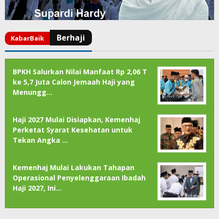
BPKH Salurkan Nilai Manfaat Rp 2,06 T
ke 5,7 Juta Calon Jemaah Haji yang
Menungg…
Haji 2027 Mulai Disiapkan, Kemenhaj
Perketat Syarat Kesehatan untuk
Tekan Angka …
Kemenhaj Mulai Lakukan Tahapan
Operasional Penyelenggaraan Ibadah
Haji 2027, Ini…