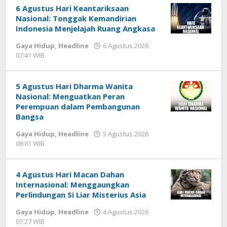
6 Agustus Hari Keantariksaan
Nasional: Tonggak Kemandirian
Indonesia Menjelajah Ruang Angkasa
Gaya Hidup
,
Headline
6 Agustus 2026
07:41 WIB
oleh
Imam
WD
5 Agustus Hari Dharma Wanita
Nasional: Menguatkan Peran
Perempuan dalam Pembangunan
Bangsa
Gaya Hidup
,
Headline
5 Agustus 2026
08:01 WIB
oleh
Imam
WD
4 Agustus Hari Macan Dahan
Internasional: Menggaungkan
Perlindungan Si Liar Misterius Asia
Gaya Hidup
,
Headline
4 Agustus 2026
07:27 WIB
oleh