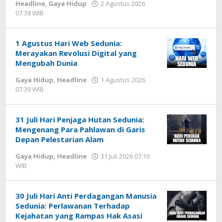
Headline
,
Gaya Hidup
2 Agustus 2026
07:38 WIB
oleh
Imam
WD
1 Agustus Hari Web Sedunia:
Merayakan Revolusi Digital yang
Mengubah Dunia
Gaya Hidup
,
Headline
1 Agustus 2026
07:39 WIB
oleh
Imam
WD
31 Juli Hari Penjaga Hutan Sedunia:
Mengenang Para Pahlawan di Garis
Depan Pelestarian Alam
Gaya Hidup
,
Headline
31 Juli 2026 07:10
WIB
oleh
Imam
WD
30 Juli Hari Anti Perdagangan Manusia
Sedunia: Perlawanan Terhadap
Kejahatan yang Rampas Hak Asasi