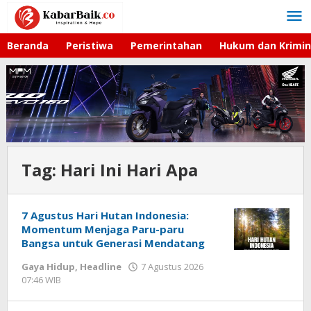
Lewati
ke
konten
Beranda
Peristiwa
Pemerintahan
Hukum dan Krimin
Tag:
Hari Ini Hari Apa
7 Agustus Hari Hutan Indonesia:
Momentum Menjaga Paru-paru
Bangsa untuk Generasi Mendatang
Gaya Hidup
,
Headline
7 Agustus 2026
07:46 WIB
oleh
Imam
WD