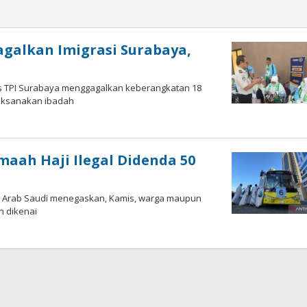
gagalkan Imigrasi Surabaya,
a
usus TPI Surabaya menggagalkan keberangkatan 18
laksanakan ibadah
a
aah Haji Ilegal Didenda 50
ri Arab Saudi menegaskan, Kamis, warga maupun
n dikenai