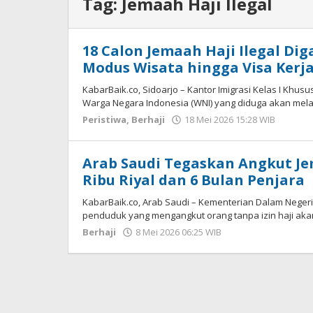
Tag:
Jemaah Haji Ilegal
18 Calon Jemaah Haji Ilegal Di
Modus Wisata hingga Visa Kerj
KabarBaik.co, Sidoarjo – Kantor Imigrasi Kelas I Kh
Warga Negara Indonesia (WNI) yang diduga akan me
Peristiwa
,
Berhaji
18 Mei 2026 15:28 WIB
oleh
Andik
DP
Arab Saudi Tegaskan Angkut Jem
Ribu Riyal dan 6 Bulan Penjara
KabarBaik.co, Arab Saudi – Kementerian Dalam Nege
penduduk yang mengangkut orang tanpa izin haji aka
Berhaji
8 Mei 2026 06:25 WIB
oleh
Imam
WD