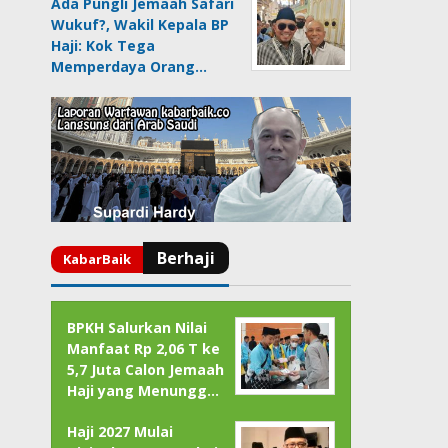
Ada Pungli Jemaah Safari
Wukuf?, Wakil Kepala BP
Haji: Kok Tega
Memperdaya Orang…
BPKH Salurkan Nilai
Manfaat Rp 2,06 T ke
5,7 Juta Calon Jemaah
Haji yang Menungg…
Haji 2027 Mulai