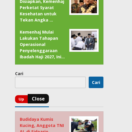
Disiapkan, Kemenhaj
Perketat Syarat
Kesehatan untuk
Tekan Angka …
Kemenhaj Mulai
Lakukan Tahapan
Operasional
Penyelenggaraan
Ibadah Haji 2027, Ini…
Cari
Cari
Budidaya Kumis
Kucing, Anggota TNI
AL di Sidoarjo