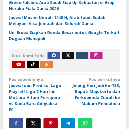
Green Falcons Arab Saudi Siap Uji Kekuatan di Grup
Neraka Piala Dunia 2026
Jadwal Musim Umrah 1448 H, Arab Saudi Sudah
Melayani Visa Jemaah dari Seluruh Dunia
Uni Eropa Siapkan Denda Besar untuk Google Terkait
Dugaan Monopoli
Ikuti Kami Pada
Navigasi
Pos sebelumnya
Pos berikutnya
Jadwal dan Prediksi Laga
Jelang Hari Jadi ke-733,
pos
Play-off Liga 2 Hari Ini:
Bupati Mojokerto dan
Mutiara Hitam Persipura
Forkopimda Ziarah ke
vs Kuda Baru Adhyaksa
Makam Pendahulu
FC