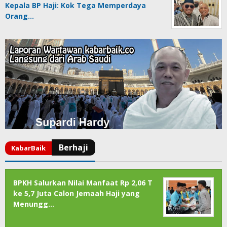
Kepala BP Haji: Kok Tega Memperdaya
Orang…
BPKH Salurkan Nilai Manfaat Rp 2,06 T
ke 5,7 Juta Calon Jemaah Haji yang
Menungg…