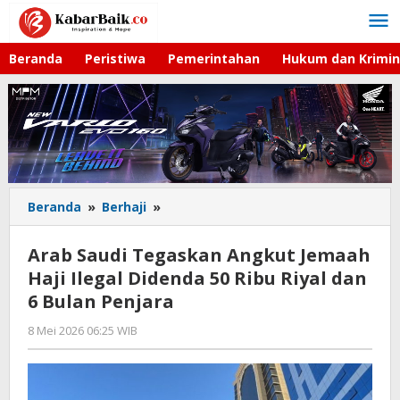
Lewati
ke
konten
Beranda
Peristiwa
Pemerintahan
Hukum dan Krimin
Beranda
»
Berhaji
»
Arab
Saudi
Tegaskan
Arab Saudi Tegaskan Angkut Jemaah
Angkut
Haji Ilegal Didenda 50 Ribu Riyal dan
Jemaah
6 Bulan Penjara
Haji
Ilegal
8 Mei 2026 06:25 WIB
oleh
Didenda
Imam
50
WD
Ribu
Riyal