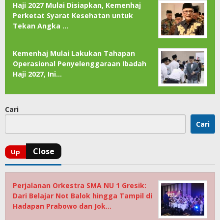
Haji 2027 Mulai Disiapkan, Kemenhaj
Perketat Syarat Kesehatan untuk
Tekan Angka …
Kemenhaj Mulai Lakukan Tahapan
Operasional Penyelenggaraan Ibadah
Haji 2027, Ini…
Cari
Cari
Perjalanan Orkestra SMA NU 1 Gresik:
Dari Belajar Not Balok hingga Tampil di
Hadapan Prabowo dan Jok…