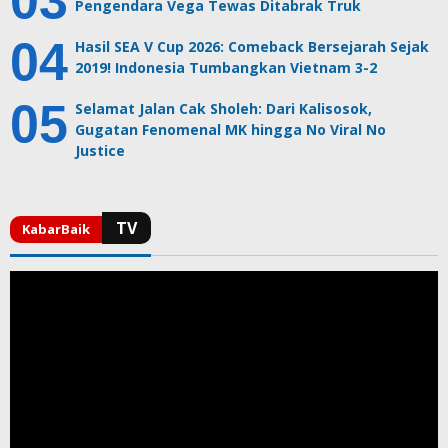
Pengendara Vega Tewas Ditabrak Truk
Hasil SEA V Cup 2026: Comeback Bersejarah Sejak
2019! Indonesia Tumbangkan Vietnam 3-2
Selamat Jalan Cak Sholeh: Dari Kalisosok,
Gugatan Fenomenal MK hingga No Viral No
Justice