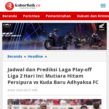
Lewati
ke
konten
Beranda
Peristiwa
Pemerintahan
Hukum dan Krimin
Beranda
»
Headline
»
Jadwal
dan
Prediksi
Jadwal dan Prediksi Laga Play-off
Laga
Liga 2 Hari Ini: Mutiara Hitam
Play-
Persipura vs Kuda Baru Adhyaksa FC
off
Liga
8 Mei 2026 06:01 WIB
oleh
2
Hardy
Hari
Ini:
Mutiara