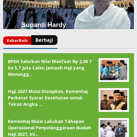
BPKH Salurkan Nilai Manfaat Rp 2,06 T
ke 5,7 Juta Calon Jemaah Haji yang
Menungg…
Haji 2027 Mulai Disiapkan, Kemenhaj
Perketat Syarat Kesehatan untuk
Tekan Angka …
Kemenhaj Mulai Lakukan Tahapan
Operasional Penyelenggaraan Ibadah
Haji 2027, Ini…