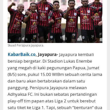
Hitam
Persipura
vs
Kuda
Baru
Adhyaksa
FC
Skuad Persipura Jayapura.
KabarBaik.co
, Jayapura-
Jayapura kembali
bersiap bergetar. Di Stadion Lukas Enembe
yang megah di kaki pegunungan Papua, Jumat
(8/5) sore, pukul 15.00 WIBm sebuah cerita lama
dan baru akan bertabrakan dalam satu
panggung. Persipura Jayapura melawan
Adhyaksa FC. Ini bukan sebatas pertandingan
play-off tim papan atas Liga 2 untuk berebut
satu tiket ke Liga 1. Tapi, sebuah ”benturan” dua