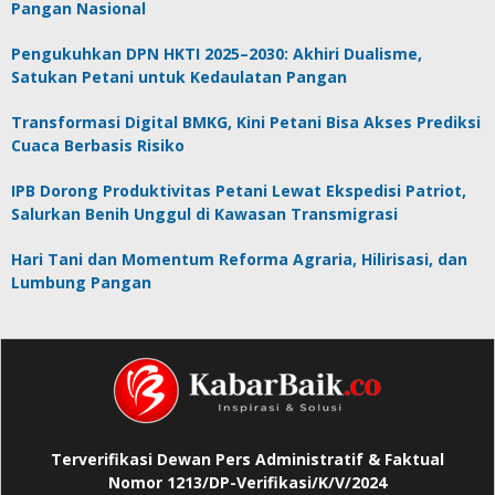
Pangan Nasional
Pengukuhkan DPN HKTI 2025–2030: Akhiri Dualisme,
Satukan Petani untuk Kedaulatan Pangan
Transformasi Digital BMKG, Kini Petani Bisa Akses Prediksi
Cuaca Berbasis Risiko
IPB Dorong Produktivitas Petani Lewat Ekspedisi Patriot,
Salurkan Benih Unggul di Kawasan Transmigrasi
Hari Tani dan Momentum Reforma Agraria, Hilirisasi, dan
Lumbung Pangan
Terverifikasi Dewan Pers Administratif & Faktual
Nomor 1213/DP-Verifikasi/K/V/2024