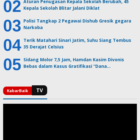
Aturan Penugasan Kepala Sekolah Berubah, 45
Kepala Sekolah Blitar Jalani Diklat
Polisi Tangkap 2 Pegawai Dishub Gresik gegara
Narkoba
Terik Matahari Sinari Jatim, Suhu Siang Tembus
35 Derajat Celsius
Sidang Molor 7,5 Jam, Hamdan Kasim Divonis
Bebas dalam Kasus Gratifikasi “Dana…