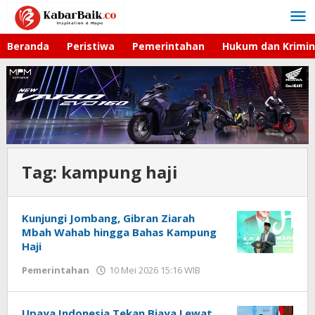
Lewati
ke
konten
Beranda
Peristiwa
Pemerintahan
Hukum dan Krimin
Tag:
kampung haji
Kunjungi Jombang, Gibran Ziarah
Mbah Wahab hingga Bahas Kampung
Haji
Pemerintahan
10 Mei 2026 15:16 WIB
oleh
Imam
WD
Upaya Indonesia Tekan Biaya Lewat