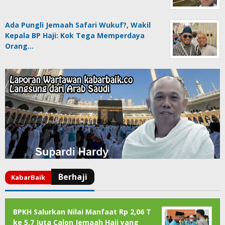
Ada Pungli Jemaah Safari Wukuf?, Wakil
Kepala BP Haji: Kok Tega Memperdaya
Orang…
BPKH Salurkan Nilai Manfaat Rp 2,06 T
ke 5,7 Juta Calon Jemaah Haji yang