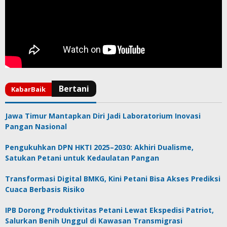
Jawa Timur Mantapkan Diri Jadi Laboratorium Inovasi
Pangan Nasional
Pengukuhkan DPN HKTI 2025–2030: Akhiri Dualisme,
Satukan Petani untuk Kedaulatan Pangan
Transformasi Digital BMKG, Kini Petani Bisa Akses Prediksi
Cuaca Berbasis Risiko
IPB Dorong Produktivitas Petani Lewat Ekspedisi Patriot,
Salurkan Benih Unggul di Kawasan Transmigrasi