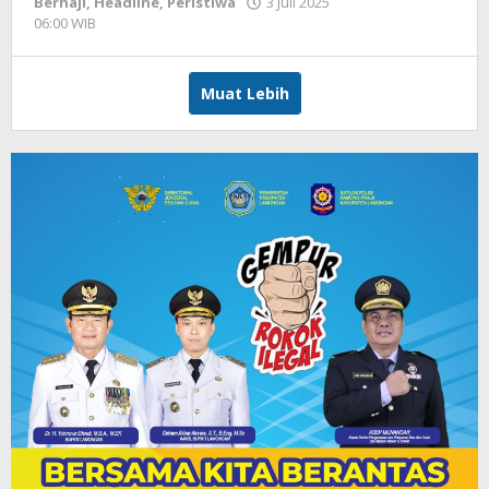
Berhaji
,
Headline
,
Peristiwa
3 Juli 2025
06:00 WIB
oleh
Hardy
Muat Lebih