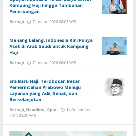
Kampung Haji hingga Tambahan
Penerbangan
Berhaji
7 Januari 2026 08:03 WIB
oleh
Imam
WD
Menang Lelang, Indonesia Kini Punya
Aset di Arab Saudi untuk Kampung
Haji
Berhaji
7 Januari 2026 06:01 WIB
oleh
Imam
WD
Era Baru Haji: Terobosan Besar
Pemerintahan Prabowo Menuju
Layanan yang Adil, Sehat, dan
Berkelanjutan
Berhaji
,
Headline
,
Opini
14 Desember
2025 05:20 WIB
oleh
Hardy