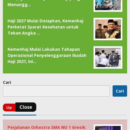
Menungg…
Haji 2027 Mulai Disiapkan, Kemenhaj
Perketat Syarat Kesehatan untuk
Tekan Angka …
Kemenhaj Mulai Lakukan Tahapan
Operasional Penyelenggaraan Ibadah
Haji 2027, Ini…
Cari
Cari
Perjalanan Orkestra SMA NU 1 Gresik: