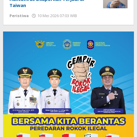
Taiwan
Peristiwa
10 Mei 2026 07:03 WIB
oleh
Imam
WD