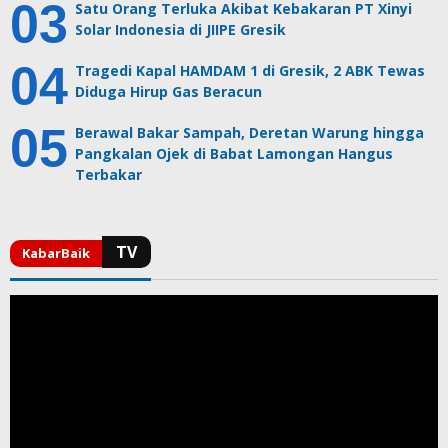
Satu Orang Terluka Akibat Kebakaran PT Xinyi
Solar Indonesia di JIIPE Gresik
Tragedi Kapal HAMDAM 1 di Gresik, 2 ABK Tewas
Diduga Hirup Gas Beracun
Berawal Bakar Sampah, Deretan Warung hingga
Pangkalan Ojek di Babat Lamongan Hangus
Terbakar