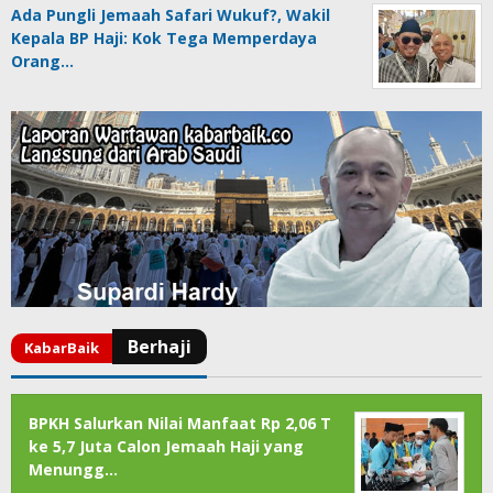
Ada Pungli Jemaah Safari Wukuf?, Wakil
Kepala BP Haji: Kok Tega Memperdaya
Orang…
BPKH Salurkan Nilai Manfaat Rp 2,06 T
ke 5,7 Juta Calon Jemaah Haji yang
Menungg…