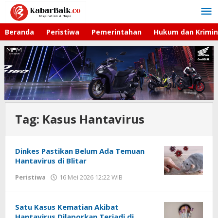
Lewati
ke
konten
Beranda
Peristiwa
Pemerintahan
Hukum dan Krimin
Tag:
Kasus Hantavirus
Dinkes Pastikan Belum Ada Temuan
Hantavirus di Blitar
Peristiwa
16 Mei 2026 12:22 WIB
oleh
Andika
DP
Satu Kasus Kematian Akibat
Hantavirus Dilaporkan Terjadi di