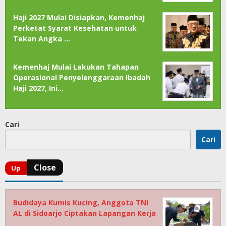
Haji 2027 Mulai Disiapkan, Kemenhaj
Perketat Syarat Kesehatan untuk
Tekan Angka …
Kemenhaj Mulai Lakukan Tahapan
Operasional Penyelenggaraan Ibadah
Haji 2027, Ini…
Cari
Cari
Budidaya Kumis Kucing, Anggota TNI
AL di Sidoarjo Ciptakan Lapangan Kerja