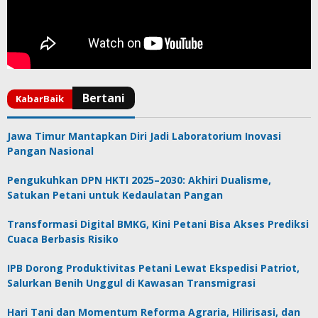
Jawa Timur Mantapkan Diri Jadi Laboratorium Inovasi
Pangan Nasional
Pengukuhkan DPN HKTI 2025–2030: Akhiri Dualisme,
Satukan Petani untuk Kedaulatan Pangan
Transformasi Digital BMKG, Kini Petani Bisa Akses Prediksi
Cuaca Berbasis Risiko
IPB Dorong Produktivitas Petani Lewat Ekspedisi Patriot,
Salurkan Benih Unggul di Kawasan Transmigrasi
Hari Tani dan Momentum Reforma Agraria, Hilirisasi, dan