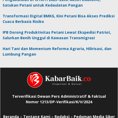
Satukan Petani untuk Kedaulatan Pangan
Transformasi Digital BMKG, Kini Petani Bisa Akses Prediksi
Cuaca Berbasis Risiko
IPB Dorong Produktivitas Petani Lewat Ekspedisi Patriot,
Salurkan Benih Unggul di Kawasan Transmigrasi
Hari Tani dan Momentum Reforma Agraria, Hilirisasi, dan
Lumbung Pangan
Terverifikasi Dewan Pers Administratif & Faktual
Nomor 1213/DP-Verifikasi/K/V/2024
Beranda
–
Tentang Kami –
Redaksi –
Pedoman Media Siber