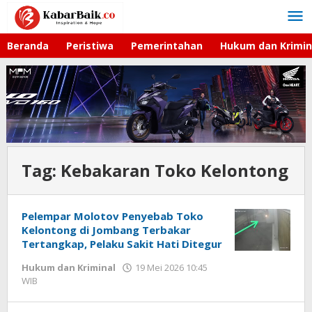
Lewati
ke
konten
Beranda
Peristiwa
Pemerintahan
Hukum dan Krimin
Tag:
Kebakaran Toko Kelontong
Pelempar Molotov Penyebab Toko
Kelontong di Jombang Terbakar
Tertangkap, Pelaku Sakit Hati Ditegur
Hukum dan Kriminal
19 Mei 2026 10:45
WIB
oleh
Imam
WD