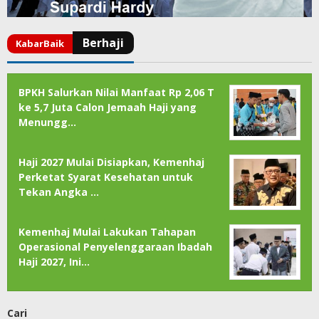
BPKH Salurkan Nilai Manfaat Rp 2,06 T
ke 5,7 Juta Calon Jemaah Haji yang
Menungg…
Haji 2027 Mulai Disiapkan, Kemenhaj
Perketat Syarat Kesehatan untuk
Tekan Angka …
Kemenhaj Mulai Lakukan Tahapan
Operasional Penyelenggaraan Ibadah
Haji 2027, Ini…
Cari