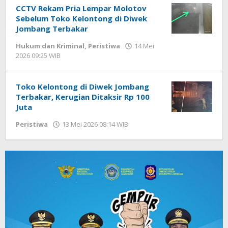
CCTV Rekam Pria Lempar Molotov
Sebelum Toko Kelontong di Diwek
Jombang Terbakar
Hukum dan Kriminal
,
Peristiwa
14 Mei
2026 09:25 WIB
oleh
Imam
WD
Toko Kelontong di Diwek Jombang
Terbakar, Kerugian Ditaksir Rp 100
Juta
Peristiwa
13 Mei 2026 08:14 WIB
oleh
Imam
WD