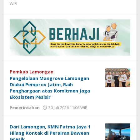
WIB
oleh
Andika
DP
Pemkab Lamongan
Pengelolaan Mangrove Lamongan
Diakui Pemprov Jatim, Raih
Penghargaan atas Komitmen Jaga
Ekosistem Pesisir
Pemerintahan
30 Juli 2026 11:06 WIB
oleh
Andika
DP
Dari Lamongan, KMN Fatma Jaya 1
Hilang Kontak di Perairan Bawean
Gresik