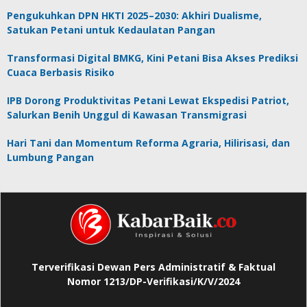
Pengukuhkan DPN HKTI 2025–2030: Akhiri Dualisme,
Satukan Petani untuk Kedaulatan Pangan
Transformasi Digital BMKG, Kini Petani Bisa Akses Prediksi
Cuaca Berbasis Risiko
IPB Dorong Produktivitas Petani Lewat Ekspedisi Patriot,
Salurkan Benih Unggul di Kawasan Transmigrasi
Hari Tani dan Momentum Reforma Agraria, Hilirisasi, dan
Lumbung Pangan
Terverifikasi Dewan Pers Administratif & Faktual
Nomor 1213/DP-Verifikasi/K/V/2024