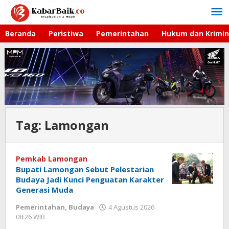
Lewati
ke
konten
Beranda
Peristiwa
Pemerintahan
Hukum dan Krimin
Tag:
Lamongan
Pemkab Lamongan
Bupati Lamongan Sebut Pelestarian
Budaya Jadi Kunci Penguatan Karakter
Generasi Muda
Pemerintahan
,
Budaya
4 Agustus 2026
08:26 WIB
oleh
Andika