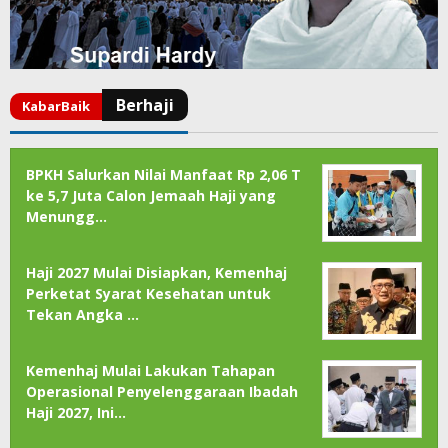
BPKH Salurkan Nilai Manfaat Rp 2,06 T
ke 5,7 Juta Calon Jemaah Haji yang
Menungg…
Haji 2027 Mulai Disiapkan, Kemenhaj
Perketat Syarat Kesehatan untuk
Tekan Angka …
Kemenhaj Mulai Lakukan Tahapan
Operasional Penyelenggaraan Ibadah
Haji 2027, Ini…