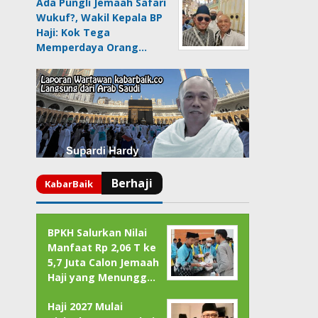
Ada Pungli Jemaah Safari
Wukuf?, Wakil Kepala BP
Haji: Kok Tega
Memperdaya Orang…
BPKH Salurkan Nilai
Manfaat Rp 2,06 T ke
5,7 Juta Calon Jemaah
Haji yang Menungg…
Haji 2027 Mulai