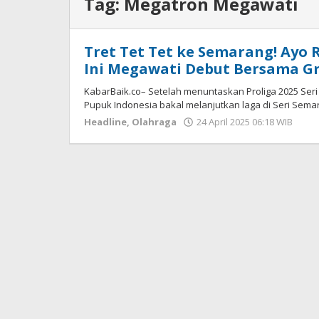
Tag:
Megatron Megawati
Tret Tet Tet ke Semarang! Ayo R
Ini Megawati Debut Bersama Gr
KabarBaik.co– Setelah menuntaskan Proliga 2025 Seri Ked
Pupuk Indonesia bakal melanjutkan laga di Seri Sema
Headline
,
Olahraga
24 April 2025 06:18 WIB
ole
Har