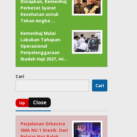
Disiapkan, Kemenhaj
Perketat Syarat
Kesehatan untuk
Tekan Angka …
Kemenhaj Mulai
Lakukan Tahapan
Operasional
Penyelenggaraan
Ibadah Haji 2027, Ini…
Cari
Cari
Perjalanan Orkestra
SMA NU 1 Gresik: Dari
Belajar Not Balok