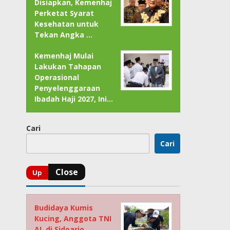
Disiapkan, Kemenhaj
Perketat Syarat
Kesehatan untuk
Tekan Angka …
Kemenhaj Mulai
Lakukan Tahapan
Operasional
Penyelenggaraan
Ibadah Haji 2027, Ini…
Cari
Cari
Budidaya Kumis
Kucing, Anggota TNI
AL di Sidoarjo