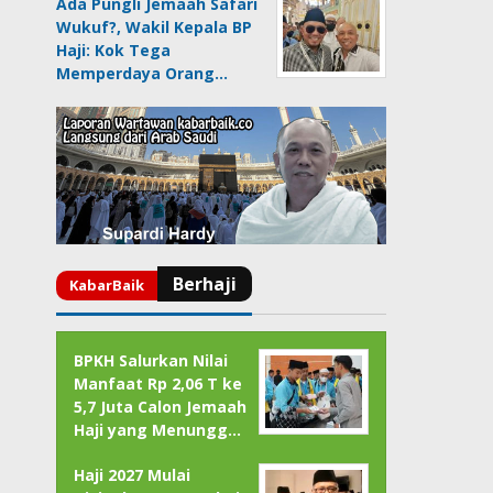
Ada Pungli Jemaah Safari
Wukuf?, Wakil Kepala BP
Haji: Kok Tega
Memperdaya Orang…
BPKH Salurkan Nilai
Manfaat Rp 2,06 T ke
5,7 Juta Calon Jemaah
Haji yang Menungg…
Haji 2027 Mulai