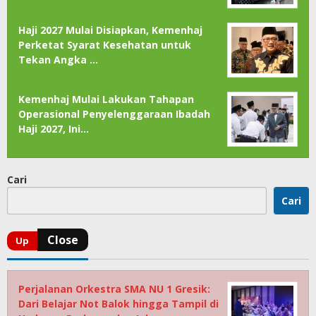
Haji 2027 Mulai Disiapkan, Kemenhaj
Perketat Syarat Kesehatan untuk
Tekan Angka …
Kemenhaj Mulai Lakukan Tahapan
Operasional Penyelenggaraan Ibadah
Haji 2027, Ini…
Cari
Cari
Perjalanan Orkestra SMA NU 1 Gresik:
Dari Belajar Not Balok hingga Tampil di