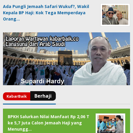
Ada Pungli Jemaah Safari Wukuf?, Wakil
Kepala BP Haji: Kok Tega Memperdaya
Orang…
BPKH Salurkan Nilai Manfaat Rp 2,06 T
ke 5,7 Juta Calon Jemaah Haji yang
Menungg…