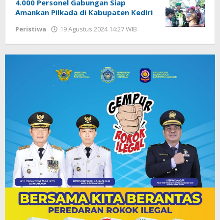
4.000 Personel Gabungan Siap
Amankan Pilkada di Kabupaten Kediri
Peristiwa
19 Agustus 2024 14:27 WIB
oleh
Andika
DP