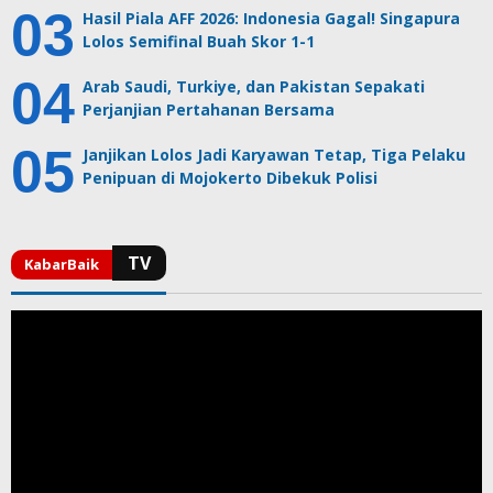
Hasil Piala AFF 2026: Indonesia Gagal! Singapura
Lolos Semifinal Buah Skor 1-1
Arab Saudi, Turkiye, dan Pakistan Sepakati
Perjanjian Pertahanan Bersama
Janjikan Lolos Jadi Karyawan Tetap, Tiga Pelaku
Penipuan di Mojokerto Dibekuk Polisi