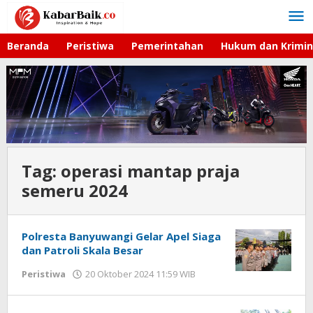
Lewati
ke
konten
Beranda
Peristiwa
Pemerintahan
Hukum dan Krimin
Tag:
operasi mantap praja
semeru 2024
Polresta Banyuwangi Gelar Apel Siaga
dan Patroli Skala Besar
Peristiwa
20 Oktober 2024 11:59 WIB
oleh
Andika
DP