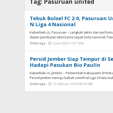
Tag:
Pasuruan united
Tekuk Bolsel FC 2-0, Pasuruan 
N Liga 4 Nasional
KabarBaik.co, Pasuruan – Langkah taktis dan performa
dalam perebutan tiket kasta sepak bola nasional. Pa
Olahraga
3 Juni 2026 17:37 WIB
oleh
Gagah
Saputra
Persid Jember Siap Tempur di Se
Hadapi Pasukan Bio Paulin
KabarBaik.co, Jember – Pemerintah Kabupaten (Pemk
Persid Jember menuju babak semifinal Liga 4 Piala Gu
Olahraga
12 Februari 2026 08:34 WIB
oleh
Gagah
Saputra