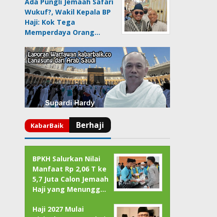
Ada Pungli Jemaah Safari
Wukuf?, Wakil Kepala BP
Haji: Kok Tega
Memperdaya Orang…
BPKH Salurkan Nilai
Manfaat Rp 2,06 T ke
5,7 Juta Calon Jemaah
Haji yang Menungg…
Haji 2027 Mulai