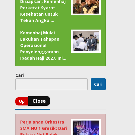
Disiapkan, Kemenhaj
Perketat Syarat
Kesehatan untuk
Tekan Angka …
Kemenhaj Mulai
Lakukan Tahapan
Operasional
Penyelenggaraan
Ibadah Haji 2027, Ini…
Cari
Cari
Perjalanan Orkestra
SMA NU 1 Gresik: Dari
Belajar Not Balok