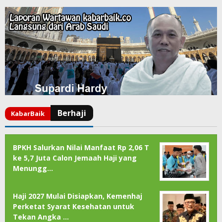
BPKH Salurkan Nilai Manfaat Rp 2,06 T
ke 5,7 Juta Calon Jemaah Haji yang
Menungg…
Haji 2027 Mulai Disiapkan, Kemenhaj
Perketat Syarat Kesehatan untuk
Tekan Angka …