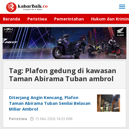
Lewati
ke
konten
Beranda
Peristiwa
Pemerintahan
Hukum dan Krimin
Tag:
Plafon gedung di kawasan
Taman Abirama Tuban ambrol
Diterjang Angin Kencang, Plafon
Taman Abirama Tuban Senilai Belasan
Miliar Ambrol
Peristiwa
15 Mei 2026 14:33 WIB
oleh
Faisal