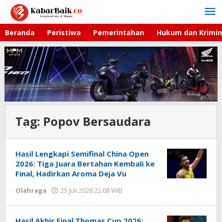
Lewati
ke
konten
Beranda
Peristiwa
Pemerintahan
Hukum dan Krimin
Tag:
Popov Bersaudara
Hasil Lengkapi Semifinal China Open
2026: Tiga Juara Bertahan Kembali ke
Final, Hadirkan Aroma Deja Vu
Olahraga
25 Juli 2026 22:08 WIB
oleh
Hardy
Hasil Akhir Final Thomas Cup 2026: