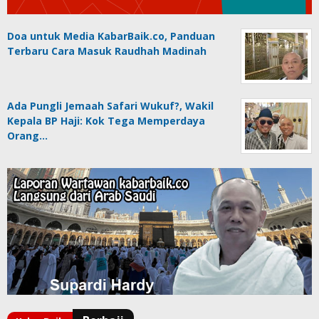
Doa untuk Media KabarBaik.co, Panduan
Terbaru Cara Masuk Raudhah Madinah
Ada Pungli Jemaah Safari Wukuf?, Wakil
Kepala BP Haji: Kok Tega Memperdaya
Orang…