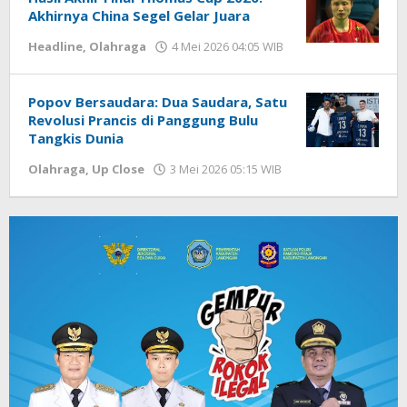
Akhirnya China Segel Gelar Juara
Headline
,
Olahraga
4 Mei 2026 04:05 WIB
oleh
Hardy
Popov Bersaudara: Dua Saudara, Satu
Revolusi Prancis di Panggung Bulu
Tangkis Dunia
Olahraga
,
Up Close
3 Mei 2026 05:15 WIB
oleh
Hardy